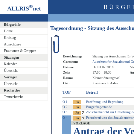
®
BÜRGE
ALLRIS
net
Bürgerinfo
Tagesordnung - Sitzung des Aussch
Home
Kreistag
Ausschüsse
Fraktionen & Gruppen
Bezeichnung:
Sitzung des Ausschusses für S
Sitzungen
Gremium:
Ausschuss für Soziales und G
Kalender
Datum:
Di, 03.07.2018
St
Übersicht
Zeit:
17:00 - 18:30
An
Vorlagen
Raum:
Kleiner Sitzungssaal
Ort:
Kreishaus in Aalen
Übersicht
Recherche
TOP
Betreff
Textrecherche
Ö 1
Eröffnung und Begrüßung
Ö 2
Bürgerfragestunde
Ö 3
Zwischenbericht zur Umsetzung de
Ö 4
Fortschreibung des Sozialberichts 
VORLAGE
Antrag der V