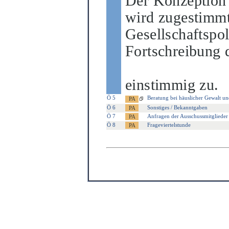
Der Konzeption 
wird zugestimmt.
Gesellschaftspol
Fortschreibung d
einstimmig zu.
Ö 5
Beratung bei häuslicher Gewalt un
Ö 6
Sonstiges / Bekanntgaben
Ö 7
Anfragen der Ausschussmitglieder
Ö 8
Frageviertelstunde