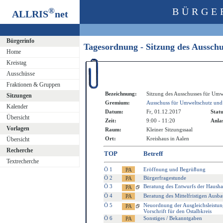
®
BÜRGE
ALLRIS
net
Bürgerinfo
Tagesordnung - Sitzung des Aussch
Home
Kreistag
Ausschüsse
Fraktionen & Gruppen
Bezeichnung:
Sitzung des Ausschusses für Umw
Sitzungen
Gremium:
Ausschuss für Umweltschutz und
Kalender
Datum:
Fr, 01.12.2017
Statu
Übersicht
Zeit:
9:00 - 11:20
Anlas
Vorlagen
Raum:
Kleiner Sitzungssaal
Ort:
Kreishaus in Aalen
Übersicht
Recherche
TOP
Betreff
Textrecherche
Ö 1
Eröffnung und Begrüßung
Ö 2
Bürgerfragestunde
Ö 3
Beratung des Entwurfs der Haushal
Ö 4
Beratung des Mittelfristigen Aus
Ö 5
Neuordnung der Ausgleichsleistun
Vorschrift für den Ostalbkreis
Ö 6
Sonstiges / Bekanntgaben