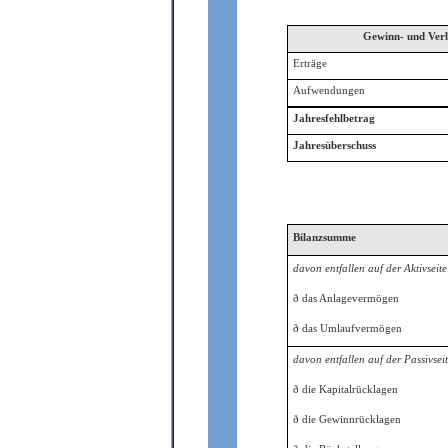
Gewinn- und Ver
Erträge
Aufwendungen
Jahresfehlbetrag
Jahresüberschuss
Bilanzsumme
davon entfallen auf der Aktivseite
ð
das Anlagevermögen
ð
das Umlaufvermögen
davon entfallen auf der Passivsei
ð
die Kapitalrücklagen
ð
die Gewinnrücklagen