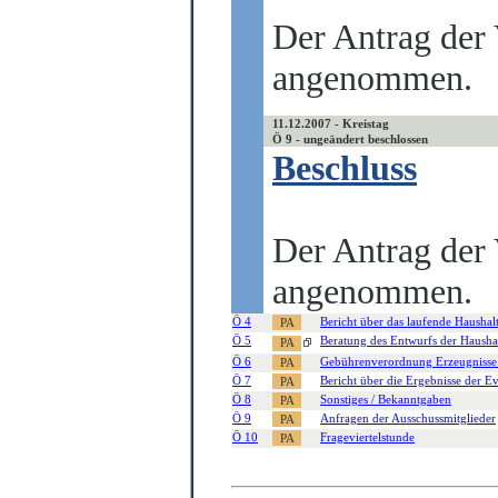
Der Antrag der
angenommen.
11.12.2007 - Kreistag
Ö 9 - ungeändert beschlossen
Beschluss
Der Antrag der
angenommen.
Ö 4
Bericht über das laufende Haushal
Ö 5
Beratung des Entwurfs der Haushal
Ö 6
Gebührenverordnung Erzeugnisse 
Ö 7
Bericht über die Ergebnisse der E
Ö 8
Sonstiges / Bekanntgaben
Ö 9
Anfragen der Ausschussmitglieder
Ö 10
Frageviertelstunde