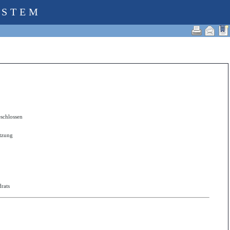
YSTEM
schlossen
itzung
rats