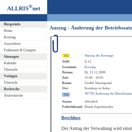
®
ALLRIS
net
Bürgerinfo
Auszug - Änderung der Betriebssat
Home
Kreistag
Ausschüsse
Fraktionen & Gruppen
Sitzung des Kreistags
Sitzungen
TOP:
Ö 12
Kalender
Gremium:
Kreistag
Übersicht
Datum:
Di, 15.12.2009
Vorlagen
Zeit:
15:00 - 18:05
Übersicht
Raum:
Großer Sitzungssaal
Ort:
Kreishaus in Aalen
Recherche
387/09 Änderung der Betriebssatzu
Textrecherche
Status:
öffentlich
Federführend:
Klinik-Eigenbetriebe
Beschluss
Der Antrag der Verwaltung wird ein