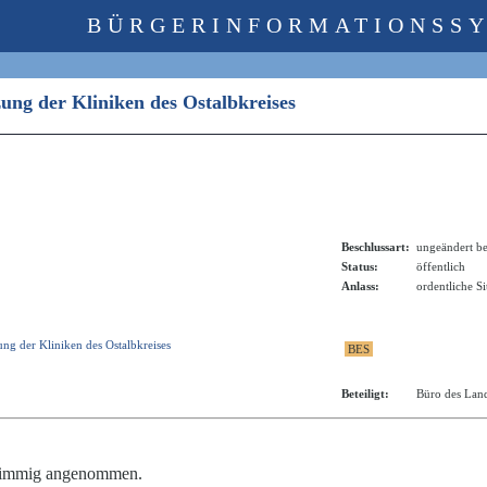
BÜRGERINFORMATIONSS
zung der Kliniken des Ostalbkreises
Beschlussart:
ungeändert be
Status:
öffentlich
Anlass:
ordentliche S
ng der Kliniken des Ostalbkreises
Beteiligt:
Büro des Land
stimmig angenommen.