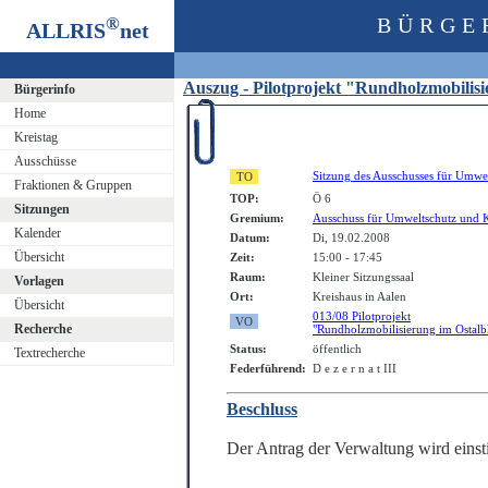
®
BÜRGE
ALLRIS
net
Auszug - Pilotprojekt "Rundholzmobilis
Bürgerinfo
Home
Kreistag
Ausschüsse
Sitzung des Ausschusses für Umwe
Fraktionen & Gruppen
TOP:
Ö 6
Sitzungen
Gremium:
Ausschuss für Umweltschutz und 
Kalender
Datum:
Di, 19.02.2008
Übersicht
Zeit:
15:00 - 17:45
Raum:
Kleiner Sitzungssaal
Vorlagen
Ort:
Kreishaus in Aalen
Übersicht
013/08 Pilotprojekt
Recherche
"Rundholzmobilisierung im Ostalb
Status:
öffentlich
Textrecherche
Federführend:
D e z e r n a t III
Beschluss
Der Antrag der Verwaltung wird ein