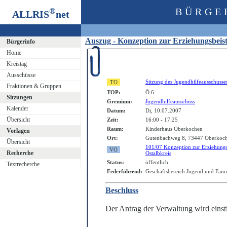
®
BÜRGE
ALLRIS
net
Auszug - Konzeption zur Erziehungsbeis
Bürgerinfo
Home
Kreistag
Ausschüsse
Sitzung des Jugendhilfeausschusse
Fraktionen & Gruppen
TOP:
Ö 6
Sitzungen
Gremium:
Jugendhilfeausschuss
Kalender
Datum:
Di, 10.07.2007
Übersicht
Zeit:
16:00 - 17:25
Raum:
Kinderhaus Oberkochen
Vorlagen
Ort:
Gutenbachweg 8, 73447 Oberkoc
Übersicht
101/07 Konzeption zur Erziehungs
Recherche
Ostalbkreis
Status:
öffentlich
Textrecherche
Federführend:
Geschäftsbereich Jugend und Fami
Beschluss
Der Antrag der Verwaltung wird ein