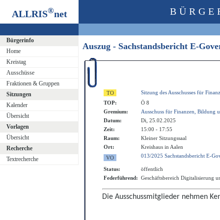
®
BÜRGE
ALLRIS
net
Bürgerinfo
Auszug - Sachstandsbericht E-Go
Home
Kreistag
Ausschüsse
Fraktionen & Gruppen
Sitzung des Ausschusses für Finan
Sitzungen
TOP:
Ö 8
Kalender
Gremium:
Ausschuss für Finanzen, Bildung u
Übersicht
Datum:
Di, 25.02.2025
Vorlagen
Zeit:
15:00 - 17:55
Übersicht
Raum:
Kleiner Sitzungssaal
Ort:
Kreishaus in Aalen
Recherche
013/2025 Sachstandsbericht E-Go
Textrecherche
Status:
öffentlich
Federführend:
Geschäftsbereich Digitalisierung u
Die Ausschussmitglieder nehmen Ken