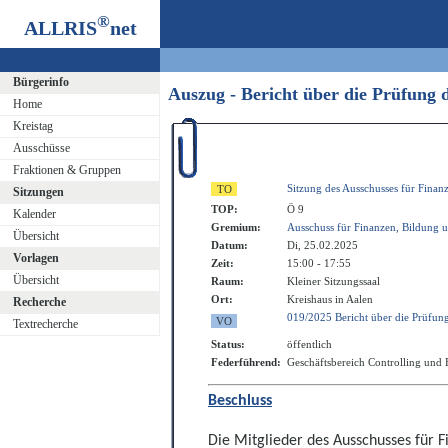
®
ALLRIS
net
Bürgerinfo
Auszug - Bericht über die Prüfung 
Home
Kreistag
Ausschüsse
Fraktionen & Gruppen
Sitzung des Ausschusses für Finan
Sitzungen
TOP:
Ö 9
Kalender
Gremium:
Ausschuss für Finanzen, Bildung u
Übersicht
Datum:
Di, 25.02.2025
Vorlagen
Zeit:
15:00 - 17:55
Übersicht
Raum:
Kleiner Sitzungssaal
Ort:
Kreishaus in Aalen
Recherche
019/2025 Bericht über die Prüfung
Textrecherche
Status:
öffentlich
Federführend:
Geschäftsbereich Controlling und
Beschluss
Die Mitglieder des Ausschusses fü
r 