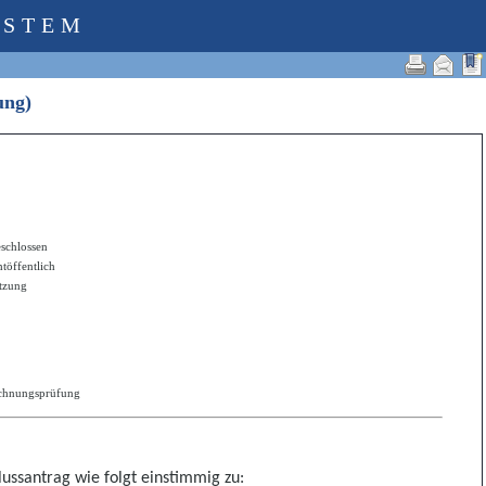
YSTEM
fung)
schlossen
htöffentlich
itzung
echnungsprüfung
ussantrag wie folgt einstimmig zu: