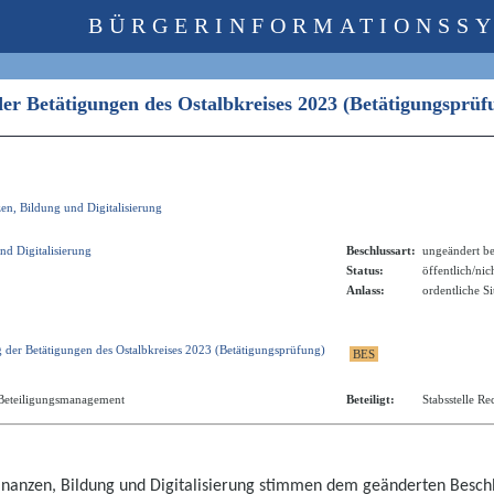
BÜRGERINFORMATIONSS
der Betätigungen des Ostalbkreises 2023 (Betätigungsprü
zen, Bildung und Digitalisierung
nd Digitalisierung
Beschlussart:
ungeändert be
Status:
öffentlich/nic
Anlass:
ordentliche S
 der Betätigungen des Ostalbkreises 2023 (Betätigungsprüfung)
 Beteiligungsmanagement
Beteiligt:
Stabsstelle R
Finanzen, Bildung und Digitalisierung stimmen dem
geä
nderten Beschl