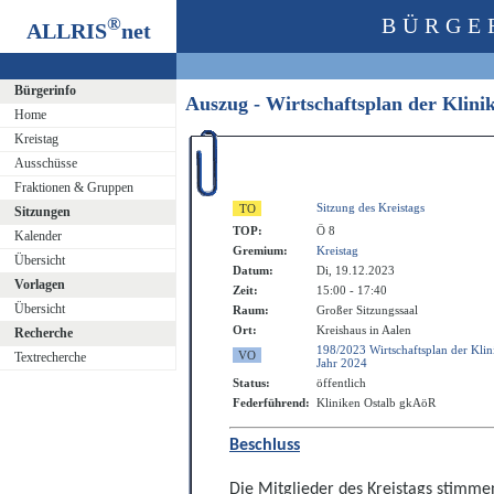
®
BÜRGE
ALLRIS
net
Bürgerinfo
Auszug - Wirtschaftsplan der Klin
Home
Kreistag
Ausschüsse
Fraktionen & Gruppen
Sitzung des Kreistags
Sitzungen
TOP:
Ö 8
Kalender
Gremium:
Kreistag
Übersicht
Datum:
Di, 19.12.2023
Vorlagen
Zeit:
15:00 - 17:40
Übersicht
Raum:
Großer Sitzungssaal
Ort:
Kreishaus in Aalen
Recherche
198/2023 Wirtschaftsplan der Kli
Textrecherche
Jahr 2024
Status:
öffentlich
Federführend:
Kliniken Ostalb gkAöR
Beschluss
Die Mitglieder des Kreistags stimme