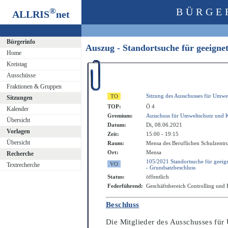
®
BÜRGE
ALLRIS
net
Bürgerinfo
Auszug - Standortsuche für geeign
Home
Kreistag
Ausschüsse
Fraktionen & Gruppen
Sitzung des Ausschusses für Umwe
Sitzungen
TOP:
Ö 4
Kalender
Gremium:
Ausschuss für Umweltschutz und 
Übersicht
Datum:
Di, 08.06.2021
Vorlagen
Zeit:
15:00 - 19:15
Übersicht
Raum:
Mensa des Beruflichen Schulzentr
Ort:
Mensa
Recherche
105/2021 Standortsuche für geeig
Textrecherche
- Grundsatzbeschluss
Status:
öffentlich
Federführend:
Geschäftsbereich Controlling und
Beschluss
Die Mitglieder des Ausschusses fü
r