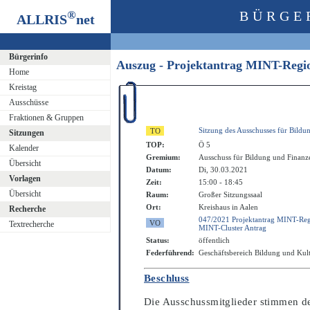
®
BÜRGE
ALLRIS
net
Bürgerinfo
Auszug - Projektantrag MINT-Reg
Home
Kreistag
Ausschüsse
Fraktionen & Gruppen
Sitzung des Ausschusses für Bildu
Sitzungen
TOP:
Ö 5
Kalender
Gremium:
Ausschuss für Bildung und Finanz
Übersicht
Datum:
Di, 30.03.2021
Vorlagen
Zeit:
15:00 - 18:45
Übersicht
Raum:
Großer Sitzungssaal
Ort:
Kreishaus in Aalen
Recherche
047/2021 Projektantrag MINT-Re
Textrecherche
MINT-Cluster Antrag
Status:
öffentlich
Federführend:
Geschäftsbereich Bildung und Kul
Beschluss
Die Ausschussmitglieder stimmen d