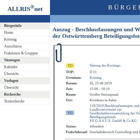
®
BÜRGE
ALLRIS
net
Bürgerinfo
Auszug - Beschlussfassungen und W
Home
der Ostwürttemberg Beteiligungs
Kreistag
Ausschüsse
Fraktionen & Gruppen
Sitzungen
Sitzung des Kreistags
Kalender
TOP:
Ö 11
Übersicht
Gremium:
Kreistag
Vorlagen
Datum:
Di, 25.06.2019
Übersicht
Zeit:
15:00 - 18:10
Recherche
Raum:
Großer Sitzungssaal
Ort:
Kreishaus in Aalen
Textrecherche
118/2019 Beschlussfassungen und
Landkreisvertreter zur
Gesellschafterversammlung der O
Beteiligungsfonds
P.E.G.A.S.U.S. GmbH & Co.KG
Status:
öffentlich
Federführend:
Geschäftsbereich Controlling und