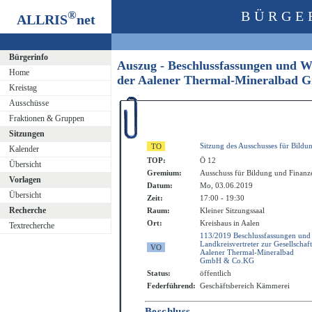
®
BÜRGE
ALLRIS
net
Bürgerinfo
Auszug - Beschlussfassungen und W
Home
der Aalener Thermal-Mineralba
Kreistag
Ausschüsse
Fraktionen & Gruppen
Sitzungen
Sitzung des Ausschusses für Bildu
Kalender
TOP:
Ö 12
Übersicht
Gremium:
Ausschuss für Bildung und Finanz
Vorlagen
Datum:
Mo, 03.06.2019
Übersicht
Zeit:
17:00 - 19:30
Recherche
Raum:
Kleiner Sitzungssaal
Ort:
Kreishaus in Aalen
Textrecherche
113/2019 Beschlussfassungen und
Landkreisvertreter zur Gesellscha
Aalener Thermal-Mineralbad
GmbH & Co.KG
Status:
öffentlich
Federführend:
Geschäftsbereich Kämmerei
Beschluss