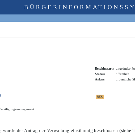
BÜRGERINFORMATIONSS
Beschlussart:
ungeändert b
Status:
öffentlich
Anlass:
ordentliche S
6
 Beteiligungsmanagement
 wurde der Antrag der Verwaltung einstimmig b
e
schlossen (siehe 