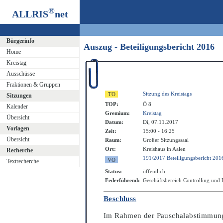
®
ALLRIS
net
Bürgerinfo
Auszug - Beteiligungsbericht 2016
Home
Kreistag
Ausschüsse
Fraktionen & Gruppen
Sitzung des Kreistags
Sitzungen
TOP:
Ö 8
Kalender
Gremium:
Kreistag
Übersicht
Datum:
Di, 07.11.2017
Vorlagen
Zeit:
15:00 - 16:25
Übersicht
Raum:
Großer Sitzungssaal
Ort:
Kreishaus in Aalen
Recherche
191/2017 Beteiligungsbericht 201
Textrecherche
Status:
öffentlich
Federführend:
Geschäftsbereich Controlling und
Beschluss
Im Rahmen der Pauschalabstimmung