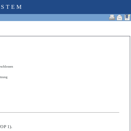
YSTEM
eschlossen
itzung
TOP 1).