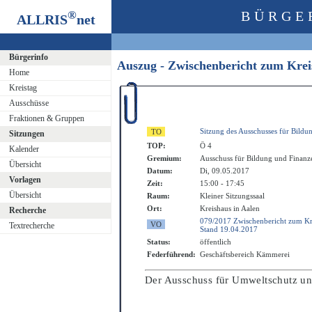
®
BÜRGE
ALLRIS
net
Bürgerinfo
Auszug - Zwischenbericht zum Krei
Home
Kreistag
Ausschüsse
Fraktionen & Gruppen
Sitzung des Ausschusses für Bildu
Sitzungen
TOP:
Ö 4
Kalender
Gremium:
Ausschuss für Bildung und Finanz
Übersicht
Datum:
Di, 09.05.2017
Vorlagen
Zeit:
15:00 - 17:45
Übersicht
Raum:
Kleiner Sitzungssaal
Ort:
Kreishaus in Aalen
Recherche
079/2017 Zwischenbericht zum Kr
Textrecherche
Stand 19.04.2017
Status:
öffentlich
Federführend:
Geschäftsbereich Kämmerei
Der Ausschuss fü
r Umweltschutz un