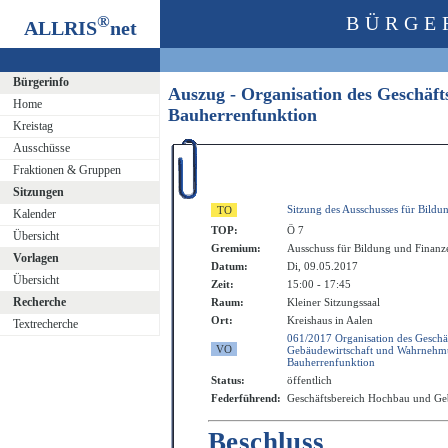
®
BÜRGE
ALLRIS
net
Bürgerinfo
Auszug - Organisation des Geschä
Home
Bauherrenfunktion
Kreistag
Ausschüsse
Fraktionen & Gruppen
Sitzungen
Sitzung des Ausschusses für Bildu
Kalender
TOP:
Ö 7
Übersicht
Gremium:
Ausschuss für Bildung und Finanz
Vorlagen
Datum:
Di, 09.05.2017
Übersicht
Zeit:
15:00 - 17:45
Recherche
Raum:
Kleiner Sitzungssaal
Ort:
Kreishaus in Aalen
Textrecherche
061/2017 Organisation des Geschä
Gebäudewirtschaft und Wahrnehm
Bauherrenfunktion
Status:
öffentlich
Federführend:
Geschäftsbereich Hochbau und Ge
Beschluss