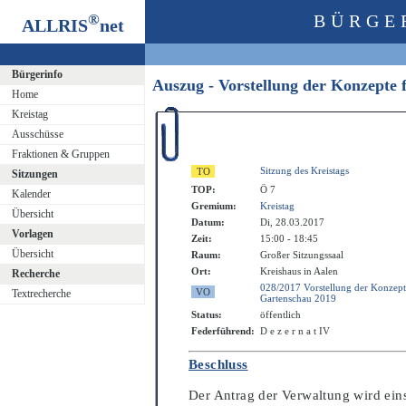
®
BÜRGE
ALLRIS
net
Bürgerinfo
Auszug - Vorstellung der Konzepte
Home
Kreistag
Ausschüsse
Fraktionen & Gruppen
Sitzung des Kreistags
Sitzungen
TOP:
Ö 7
Kalender
Gremium:
Kreistag
Übersicht
Datum:
Di, 28.03.2017
Vorlagen
Zeit:
15:00 - 18:45
Übersicht
Raum:
Großer Sitzungssaal
Ort:
Kreishaus in Aalen
Recherche
028/2017 Vorstellung der Konzepte
Textrecherche
Gartenschau 2019
Status:
öffentlich
Federführend:
D e z e r n a t IV
Beschluss
Der Antrag der Verwaltung wird e