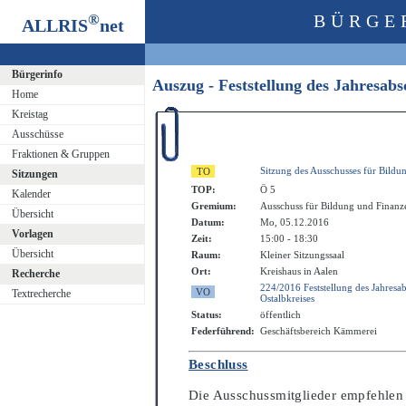
®
BÜRGE
ALLRIS
net
Bürgerinfo
Auszug - Feststellung des Jahresab
Home
Kreistag
Ausschüsse
Fraktionen & Gruppen
Sitzung des Ausschusses für Bildu
Sitzungen
TOP:
Ö 5
Kalender
Gremium:
Ausschuss für Bildung und Finanz
Übersicht
Datum:
Mo, 05.12.2016
Vorlagen
Zeit:
15:00 - 18:30
Übersicht
Raum:
Kleiner Sitzungssaal
Ort:
Kreishaus in Aalen
Recherche
224/2016 Feststellung des Jahresa
Textrecherche
Ostalbkreises
Status:
öffentlich
Federführend:
Geschäftsbereich Kämmerei
Beschluss
Die Ausschussmitglieder empfehlen 