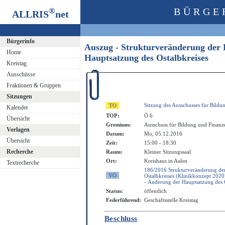
®
BÜRGE
ALLRIS
net
Bürgerinfo
Auszug - Strukturveränderung der K
Home
Hauptsatzung des Ostalbkreises
Kreistag
Ausschüsse
Fraktionen & Gruppen
Sitzungen
Sitzung des Ausschusses für Bildu
Kalender
TOP:
Ö 6
Übersicht
Gremium:
Ausschuss für Bildung und Finanz
Vorlagen
Datum:
Mo, 05.12.2016
Übersicht
Zeit:
15:00 - 18:30
Recherche
Raum:
Kleiner Sitzungssaal
Ort:
Kreishaus in Aalen
Textrecherche
186/2016 Strukturveränderung der
Ostalbkreises (Klinikkonzept 2020
- Änderung der Hauptsatzung des O
Status:
öffentlich
Federführend:
Geschäftsstelle Kreistag
Beschluss