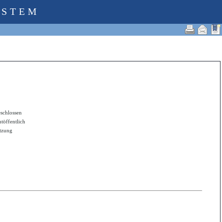
YSTEM
schlossen
htöffentlich
itzung