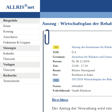
®
ALLRIS
net
Bürgerinfo
Auszug - Wirtschaftsplan der Reha
Home
Kreistag
Ausschüsse
Fraktionen & Gruppen
Sitzung des Ausschusses für Klini
Sitzungen
TOP:
Ö 4
Kalender
Gremium:
Ausschuss für Kliniken und Gesun
Übersicht
Datum:
Di, 06.12.2016
Vorlagen
Zeit:
15:00 - 17:10
Übersicht
Raum:
Kleiner Sitzungssaal
Ort:
Kreishaus in Aalen
Recherche
191/2016 Wirtschaftsplan der Reha
Textrecherche
Status:
öffentlich
Federführend:
Ostalb-Klinikum
Beschluss
Der Antrag der Verwaltung wird e