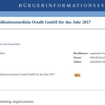
BÜRGERINFORMATIONSS
bilitationsmedizin Ostalb GmbH für das Jahr 2017
ken und Gesundheit
dheit
Beschlussart:
ungeändert be
Status:
öffentlich/nic
Anlass:
ordentliche S
bilitationsmedizin Ostalb GmbH für das Jahr 2017
instimmig angenommen.