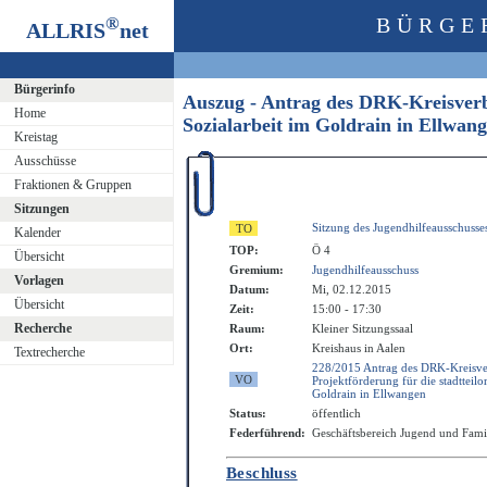
®
BÜRGE
ALLRIS
net
Bürgerinfo
Auszug - Antrag des DRK-Kreisverban
Home
Sozialarbeit im Goldrain in Ellwa
Kreistag
Ausschüsse
Fraktionen & Gruppen
Sitzungen
Sitzung des Jugendhilfeausschusse
Kalender
TOP:
Ö 4
Übersicht
Gremium:
Jugendhilfeausschuss
Vorlagen
Datum:
Mi, 02.12.2015
Übersicht
Zeit:
15:00 - 17:30
Recherche
Raum:
Kleiner Sitzungssaal
Ort:
Kreishaus in Aalen
Textrecherche
228/2015 Antrag des DRK-Kreisver
Projektförderung für die stadtteilor
Goldrain in Ellwangen
Status:
öffentlich
Federführend:
Geschäftsbereich Jugend und Fami
Beschluss