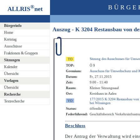
®
BÜRGE
ALLRIS
net
Bürgerinfo
Auszug - K 3204 Restausbau von de
Home
Kreistag
Ausschüsse
Fraktionen & Gruppen
Sitzung des Ausschusses für Umwe
Sitzungen
TOP:
Ö 9
Kalender
Gremium:
Ausschuss für Umweltschutz und 
Übersicht
Datum:
Fr, 27.11.2015
Vorlagen
Zeit:
9:00 - 11:40
Übersicht
Raum:
Kleiner Sitzungssaal
Ort:
Kreishaus in Aalen
Recherche
177/2015 K 3204 Restausbau von 
Textrecherche
bei Wössingen
Status:
öffentlich
Federführend:
Geschäftsbereich Verkehrsinfrastr
Beschluss
Der Antrag der Verwaltung wird e