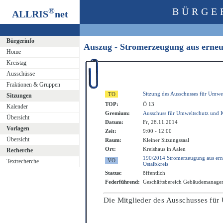
®
BÜRGE
ALLRIS
net
Bürgerinfo
Auszug - Stromerzeugung aus erne
Home
Kreistag
Ausschüsse
Fraktionen & Gruppen
Sitzung des Ausschusses für Umwe
Sitzungen
TOP:
Ö 13
Kalender
Gremium:
Ausschuss für Umweltschutz und 
Übersicht
Datum:
Fr, 28.11.2014
Vorlagen
Zeit:
9:00 - 12:00
Übersicht
Raum:
Kleiner Sitzungssaal
Ort:
Kreishaus in Aalen
Recherche
190/2014 Stromerzeugung aus ern
Textrecherche
Ostalbkreis
Status:
öffentlich
Federführend:
Geschäftsbereich Gebäudemanage
Die Mitglieder des
Ausschuss
es
fü
r