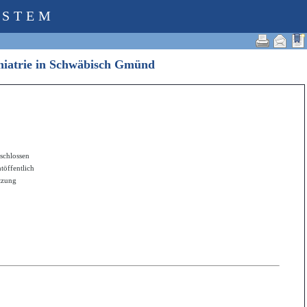
YSTEM
ychiatrie in Schwäbisch Gmünd
schlossen
htöffentlich
itzung