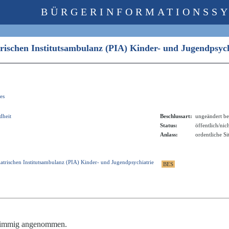
BÜRGERINFORMATIONSS
atrischen Institutsambulanz (PIA) Kinder- und Jugendps
es
dheit
Beschlussart:
ungeändert be
Status:
öffentlich/nic
Anlass:
ordentliche S
atrischen Institutsambulanz (PIA) Kinder- und Jugendpsychiatrie
stimmig angenommen.