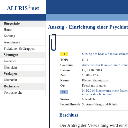
®
ALLRIS
net
Bürgerinfo
Auszug - Einrichtung einer Psychi
Home
Kreistag
Ausschüsse
Fraktionen & Gruppen
Sitzung des Krankenhausausschuss
Sitzungen
TOP:
Ö 11
Kalender
Gremium:
Ausschuss für Kliniken und Gesun
Übersicht
Datum:
Di, 01.04.2014
Vorlagen
Zeit:
15:00 - 17:45
Übersicht
Raum:
Kleiner Sitzungssaal
Ort:
Kreishaus in Aalen
Recherche
044/2014 Einrichtung einer Psychi
Textrecherche
in Schwäbisch Gmünd
Status:
öffentlich
Federführend:
St. Anna-Virngrund-Klinik
Beschluss
Der Antrag der Verwaltung wird ein