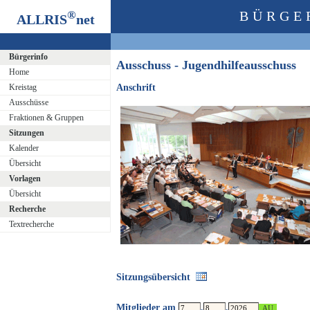
®
BÜRGE
ALLRIS
net
Bürgerinfo
Ausschuss - Jugendhilfeausschuss
Home
Kreistag
Anschrift
Ausschüsse
Fraktionen & Gruppen
Sitzungen
Kalender
Übersicht
Vorlagen
Übersicht
Recherche
Textrecherche
Sitzungsübersicht
Mitglieder am
.
.