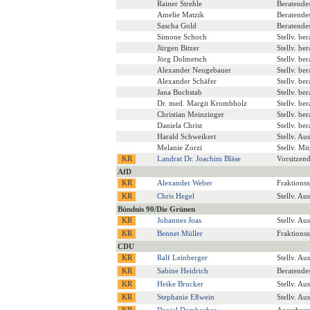
Rainer Strehle
Beratende
Amelie Matzik
Beratende
Sascha Gold
Beratende
Simone Schoch
Stellv. be
Jürgen Bitzer
Stellv. be
Jörg Dolmetsch
Stellv. be
Alexander Neugebauer
Stellv. be
Alexander Schäfer
Stellv. be
Jana Buchstab
Stellv. be
Dr. med. Margit Krombholz
Stellv. be
Christian Meinzinger
Stellv. be
Daniela Christ
Stellv. be
Harald Schweikert
Stellv. Au
Melanie Zorzi
Stellv. Mi
Landrat Dr. Joachim Bläse
Vorsitzen
AfD
Alexander Weber
Fraktions
Chris Hegel
Stellv. Au
Bündnis 90/Die Grünen
Johannes Joas
Stellv. Au
Bennet Müller
Fraktions
CDU
Ralf Leinberger
Stellv. Au
Sabine Heidrich
Beratende
Heike Brucker
Stellv. Au
Stephanie Eßwein
Stellv. Au
Daniel Dambacher
Ausschuss