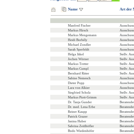
Name
Art der 
Manfred Fischer
Ausschuss
Markus Hirsch
Ausschuss
Markus Mengemann
Ausschuss
Heidi Borbély
Ausschuss
Michael Zondler
Ausschuss
Sarah Sperfeldt
Ausschuss
Helga Jäkel
Stellv. Au
Jochen Wörner
Stellv. Au
Markus Tretter
Stellv. Au
Markus Cumpl
Stellv. Au
Bernhard Ritter
Stellv. Au
Sabine Nemesch
Ausschuss
Dieter Popp
Ausschuss
Lara von Alkier
Ausschuss
Siegfried Scholz
Stellv. Au
Markus Piott-Grimm
Stellv. Au
Dr. Tanja Gunder
Beratende
Dr. med. Lena Erbe
Beratende
Reiner Kaupp
Beratende
Patrick Grazer
Beratende
Janina Huber
Beratende
Sabrina Zeitlhöfler
Beratende
Bodo Wiedenhöfer
Beratende