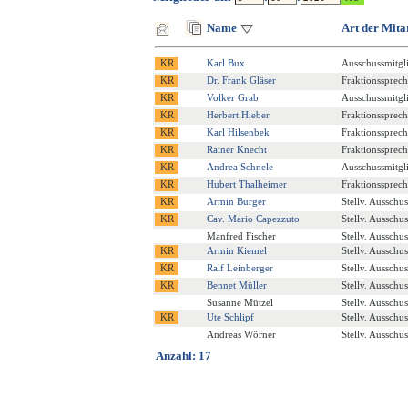
Name
Art der Mita
Karl Bux
Ausschussmitgl
Dr. Frank Gläser
Fraktionssprech
Volker Grab
Ausschussmitgl
Herbert Hieber
Fraktionssprech
Karl Hilsenbek
Fraktionssprech
Rainer Knecht
Fraktionssprech
Andrea Schnele
Ausschussmitgl
Hubert Thalheimer
Fraktionssprech
Armin Burger
Stellv. Ausschu
Cav. Mario Capezzuto
Stellv. Ausschu
Manfred Fischer
Stellv. Ausschu
Armin Kiemel
Stellv. Ausschu
Ralf Leinberger
Stellv. Ausschu
Bennet Müller
Stellv. Ausschu
Susanne Mützel
Stellv. Ausschu
Ute Schlipf
Stellv. Ausschu
Andreas Wörner
Stellv. Ausschu
Anzahl: 17