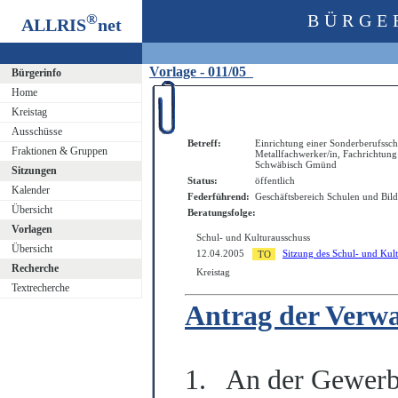
®
BÜRGE
ALLRIS
net
Vorlage - 011/05
Bürgerinfo
Home
Kreistag
Ausschüsse
Betreff:
Einrichtung einer Sonderberufssch
Fraktionen & Gruppen
Metallfachwerker/in, Fachrichtun
Schwäbisch Gmünd
Sitzungen
Status:
öffentlich
Kalender
Federführend:
Geschäftsbereich Schulen und Bil
Übersicht
Beratungsfolge:
Vorlagen
Schul- und Kulturausschuss
Übersicht
12.04.2005
Sitzung des Schul- und Kul
Recherche
Kreistag
Textrecherche
Antrag der Verwa
1.
An der Gewerb