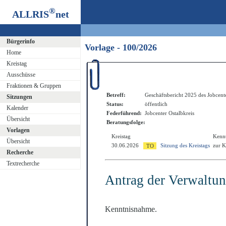
®
ALLRIS
net
Bürgerinfo
Vorlage - 100/2026
Home
Kreistag
Ausschüsse
Fraktionen & Gruppen
Betreff:
Geschäftsbericht 2025 des Jobcente
Sitzungen
Status:
öffentlich
Kalender
Federführend:
Jobcenter Ostalbkreis
Übersicht
Beratungsfolge:
Vorlagen
Kreistag
Kenn
Übersicht
30.06.2026
Sitzung des Kreistags
zur 
Recherche
Textrecherche
Antrag der Verwaltu
Kenntnisnahme.