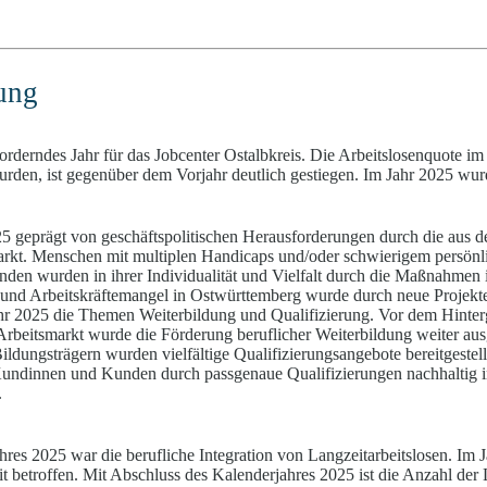
ung
rderndes Jahr für das Jobcenter Ostalbkreis. Die Arbeitslosenquote im
urden, ist gegenüber dem Vorjahr deutlich gestiegen. Im Jahr 2025 wurd
025 geprägt von geschäftspolitischen Herausforderungen durch die aus 
rkt. Menschen mit multiplen Handicaps und/oder schwierigem persönli
nden wurden in ihrer Individualität und Vielfalt durch die Maßnahmen 
und Arbeitskräftemangel in Ostwürttemberg wurde durch neue Projekte
ahr 2025 die Themen Weiterbildung und Qualifizierung. Vor dem Hinte
eitsmarkt wurde die Förderung beruflicher Weiterbildung weiter ausg
ildungsträgern wurden vielfältige Qualifizierungsangebote bereitgeste
s, Kundinnen und Kunden durch passgenaue Qualifizierungen nachhaltig i
.
hres 2025 war die berufliche Integration von Langzeitarbeitslosen. Im
it betroffen. Mit Abschluss des Kalenderjahres 2025 ist die Anzahl de