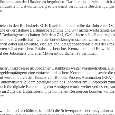
lüchteten aus der Ukraine zu begründen. Darüber hinaus wirkten sich au
erindustrie in Ostwürttemberg sowie damit verbundene Beschäftigungs
n.
ten in den Rechtskreis SGB II seit Juni 2022 stellte das Jobcenter Os
e erwerbsfähige Leistungsberechtigte und 644 nichterwerbsfähige Lei
7 Bedarfsgemeinschaften. Mit dem Ziel, Geflüchtete schnell und zugleich
it in der Gesellschaft. Um die Entwicklungen sichtbar zu machen und Erf
tehen dabei ausgewählte, erfolgreiche Integrationsbeispiele aus der Pra
ten selbst entstehen. Erfahrungsberichte, Kennzahlen und Entwicklung
t des Jobcenters und aller Mitverantwortlichen zu vermitteln.
isierungsprozesse im Jobcenter Ostalbkreis weiter vorangetrieben. Ei
ergeldempfängern eine einfache und sichere Kommunikation sowie die d
nd wurden durch den Einsatz von Robotic Process Automation (RPA) in
automatisiert. Zudem beteiligte sich das Jobcenter am Pilotprojekt zu
uch die digitale Bearbeitung von Anträgen wurde weiter verbessert, so
e im Zuge der Digitalisierung gewonnenen Ressourcen konnten wir di
ern.
werden im Geschäftsbericht 2025 die Schwerpunkte der Integrationsarbei