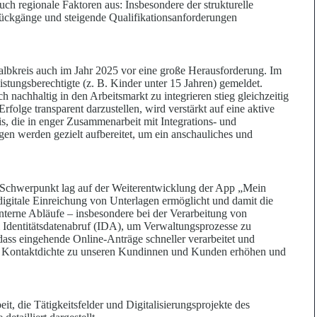
ch regionale Faktoren aus: Insbesondere der strukturelle
rückgänge und steigende Qualifikationsanforderungen
talbkreis auch im Jahr 2025 vor eine große Herausforderung. Im
stungsberechtigte (z.
B. Kinder unter 15 Jahren) gemeldet.
 nachhaltig in den Arbeitsmarkt zu integrieren stieg gleichzeitig
olge transparent darzustellen, wird verstärkt auf eine aktive
xis, die in enger Zusammenarbeit mit Integrations- und
en werden gezielt aufbereitet, um ein anschauliches und
n Schwerpunkt lag auf der Weiterentwicklung der App „Mein
igitale Einreichung von Unterlagen ermöglicht und damit die
terne Abläufe – insbesondere bei der Verarbeitung von
m Identitätsdatenabruf (IDA), um Verwaltungsprozesse zu
dass eingehende Online-Anträge schneller verarbeitet und
e Kontaktdichte zu unseren Kundinnen und Kunden erhöhen und
t, die Tätigkeitsfelder und Digitalisierungsprojekte des