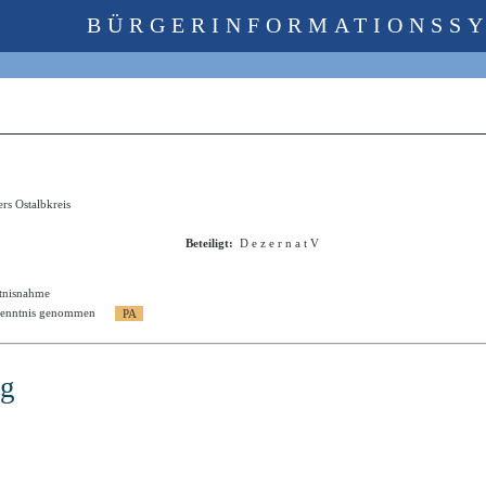
BÜRGERINFORMATIONSS
rs Ostalbkreis
Beteiligt:
D e z e r n a t V
tnisnahme
Kenntnis genommen
ng