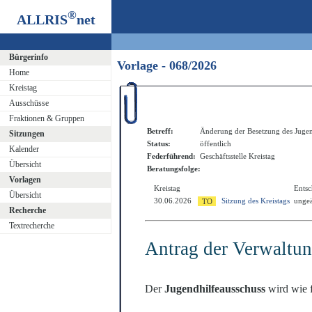
®
ALLRIS
net
Bürgerinfo
Vorlage - 068/2026
Home
Kreistag
Ausschüsse
Fraktionen & Gruppen
Betreff:
Änderung der Besetzung des Jugen
Sitzungen
Status:
öffentlich
Kalender
Federführend:
Geschäftsstelle Kreistag
Übersicht
Beratungsfolge:
Vorlagen
Kreistag
Ents
Übersicht
30.06.2026
Sitzung des Kreistags
ungeä
Recherche
Textrecherche
Antrag der Verwaltu
Der
Jugendhilfeausschuss
wird wie f