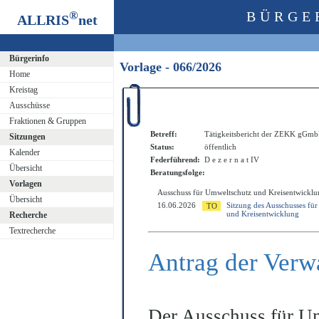
®
BÜRGE
ALLRIS
net
Bürgerinfo
Vorlage - 066/2026
Home
Kreistag
Ausschüsse
Fraktionen & Gruppen
Betreff:
Tätigkeitsbericht der ZEKK gGmb
Sitzungen
Status:
öffentlich
Kalender
Federführend:
D e z e r n a t IV
Übersicht
Beratungsfolge:
Vorlagen
Ausschuss für Umweltschutz und Kreisentwicklu
Übersicht
16.06.2026
Sitzung des Ausschusses fü
und Kreisentwicklung
Recherche
Textrecherche
Antrag der Verw
Der Ausschuss für U