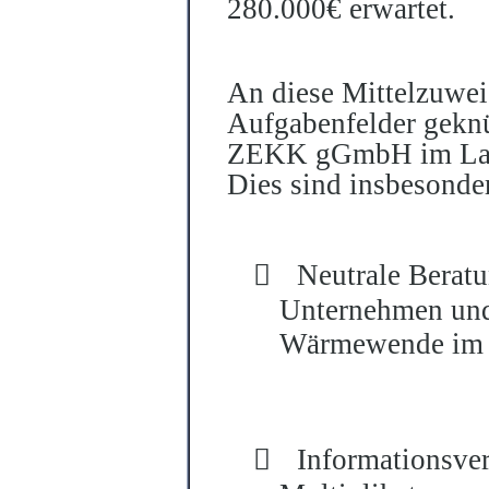
280.000€ erwartet.
An diese Mittelzuwei
Aufgabenfelder geknüp
ZEKK gGmbH im Laufe
Dies sind insbesonde

Neutrale Berat
Unternehmen un
Wärmewende im 

Informationsver