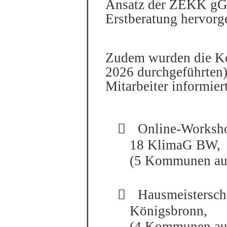
Ansatz der ZEKK gG
Erstberatung hervorg
Zudem wurden die Ko
2026 durchgeführten
Mitarbeiter informier

Online-Worksho
18 KlimaG BW,
(5 Kommunen aus

Hausmeisterschu
Königsbronn,
(4 Kommunen aus