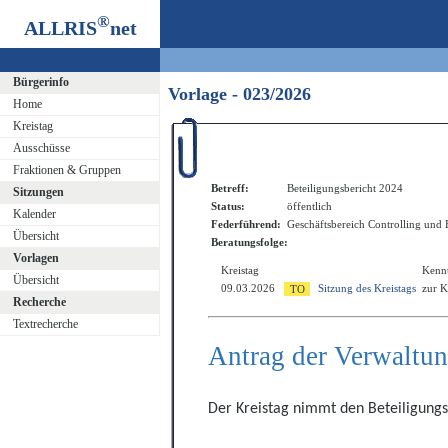
®
ALLRIS
net
Bürgerinfo
Vorlage - 023/2026
Home
Kreistag
Ausschüsse
Fraktionen & Gruppen
Betreff:
Beteiligungsbericht 2024
Sitzungen
Status:
öffentlich
Kalender
Federführend:
Geschäftsbereich Controlling und
Übersicht
Beratungsfolge:
Vorlagen
Kreistag
Kenn
Übersicht
09.03.2026
Sitzung des Kreistags
zur 
Recherche
Textrecherche
Antrag der Verwaltu
Der Kreistag nimmt den Beteiligungsb