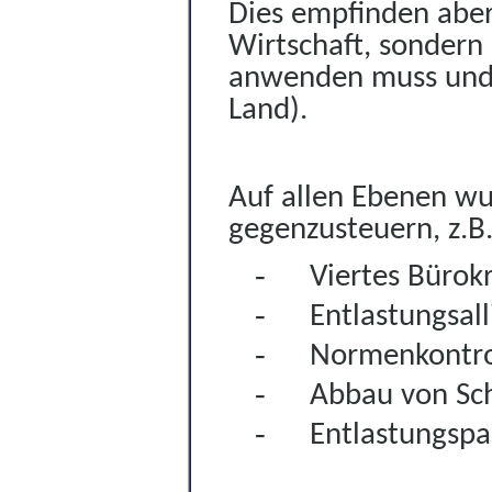
Dies empfinden aber 
Wirtschaft, sondern
anwenden muss und d
Land).
Auf allen Ebenen wur
gegenzusteuern, z.B.
-
Viertes Bürok
-
Entlastungsal
-
Normenkontro
-
Abbau von Sch
-
Entlastungspa