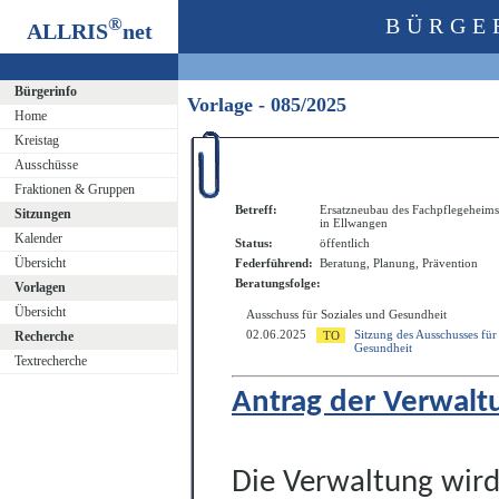
®
BÜRGE
ALLRIS
net
Bürgerinfo
Vorlage - 085/2025
Home
Kreistag
Ausschüsse
Fraktionen & Gruppen
Betreff:
Ersatzneubau des Fachpflegeheim
Sitzungen
in Ellwangen
Kalender
Status:
öffentlich
Übersicht
Federführend:
Beratung, Planung, Prävention
Beratungsfolge:
Vorlagen
Übersicht
Ausschuss für Soziales und Gesundheit
02.06.2025
Sitzung des Ausschusses für
Recherche
Gesundheit
Textrecherche
Antrag der Verwalt
Die Verwaltung wird