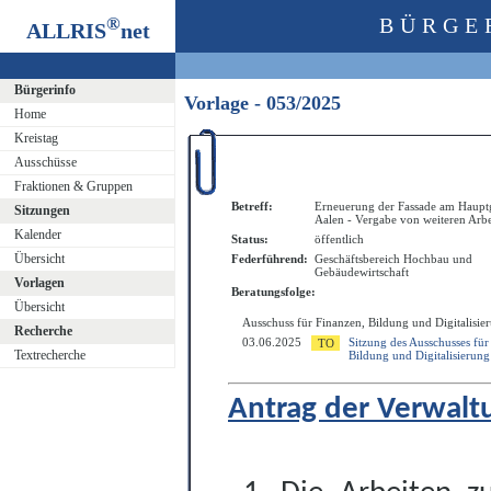
®
BÜRGE
ALLRIS
net
Bürgerinfo
Vorlage - 053/2025
Home
Kreistag
Ausschüsse
Fraktionen & Gruppen
Betreff:
Erneuerung der Fassade am Haupt
Sitzungen
Aalen - Vergabe von weiteren Arbe
Kalender
Status:
öffentlich
Übersicht
Federführend:
Geschäftsbereich Hochbau und
Gebäudewirtschaft
Vorlagen
Beratungsfolge:
Übersicht
Ausschuss für Finanzen, Bildung und Digitalisie
Recherche
03.06.2025
Sitzung des Ausschusses für
Textrecherche
Bildung und Digitalisierung
Antrag der Verwalt