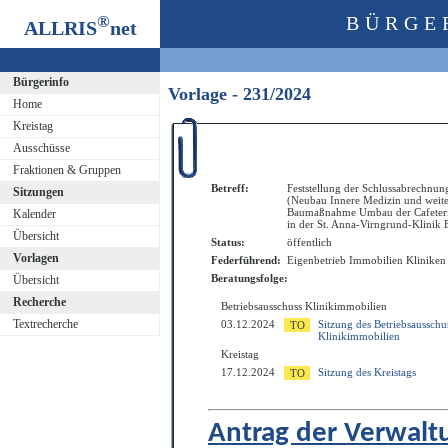
®
BÜRGE
ALLRIS
net
Bürgerinfo
Vorlage - 231/2024
Home
Kreistag
Ausschüsse
Fraktionen & Gruppen
Betreff:
Feststellung der Schlussabrechnun
Sitzungen
(Neubau Innere Medizin und weite
Baumaßnahme Umbau der Cafeter
Kalender
in der St. Anna-Virngrund-Klinik
Übersicht
Status:
öffentlich
Vorlagen
Federführend:
Eigenbetrieb Immobilien Kliniken
Beratungsfolge:
Übersicht
Recherche
Betriebsausschuss Klinikimmobilien
Textrecherche
03.12.2024
Sitzung des Betriebsausschu
Klinikimmobilien
Kreistag
17.12.2024
Sitzung des Kreistags
Antrag der Verwalt