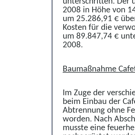
unterschritten. Der
2008 in Höhe von 14
um 25.286,91 € über
Kosten für die verw
um 89.847,74 € unte
2008.
Baumaßnahme Cafet
Im Zuge der versch
beim Einbau der Caf
Abtrennung ohne Fe
worden. Nach Absch
musste eine feuerh