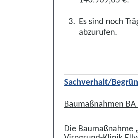
140.909,65
€.
Es sind noch Trä
abzurufen.
Sachverhalt/Begrü
Baumaßnahmen BA 
Die Baumaßnahme „E
Virngrund-Klinik Ell