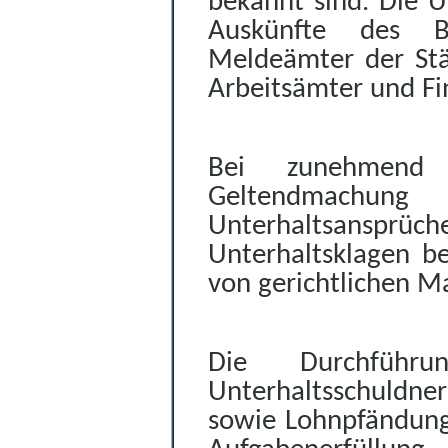
bekannt sind. Die U
Auskünfte des Bu
Meldeämter der Stä
Arbeitsämter und F
Bei zunehmend 
Geltendmachung
Unterhaltsans
Unterhaltsklagen be
von gerichtlichen M
Die Durchfüh
Unterhaltsschuldne
sowie Lohnpfändung