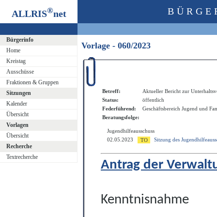
®
BÜRGE
ALLRIS
net
Bürgerinfo
Vorlage - 060/2023
Home
Kreistag
Ausschüsse
Fraktionen & Gruppen
Betreff:
Aktueller Bericht zur Unterhalts
Sitzungen
Status:
öffentlich
Kalender
Federführend:
Geschäftsbereich Jugend und Fam
Übersicht
Beratungsfolge:
Vorlagen
Jugendhilfeausschuss
Übersicht
02.05.2023
Sitzung des Jugendhilfeauss
Recherche
Textrecherche
Antrag der Verwalt
Kenntnisnahme