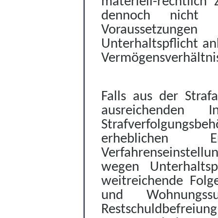
materiell-rechtlich
dennoch nicht l
Voraussetzunge
Unterhaltspflicht a
Vermögensverhältniss
Falls aus der Straf
ausreichenden I
Strafverfolgungsb
erheblichen E
Verfahrenseinstellu
wegen Unterhaltspf
weitreichende Folg
und Wohnu
ngs
Restschuldbefreiun