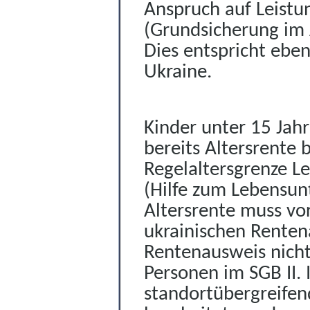
Anspruch auf Leistun
(Grundsicherung im 
Dies entspricht ebe
Ukraine.
Kinder unter 15 Jah
bereits
Altersrente
b
Regelaltersgrenze Le
(Hilfe zum Lebensunt
Altersrente muss vo
ukrainischen Rente
Rentenausweis nicht
Personen im SGB II.
standortübergreife
n