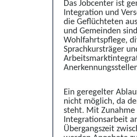
Das Jobcenter ist g
Integration und Ver
die Geflüchteten au
und Gemeinden sind 
Wohlfahrtspflege, di
Sprachkursträger u
Arbeitsmarktintegr
Anerkennungsstellen
E
in geregelter Abla
nicht möglich, da
de
steht. Mit Zunahme 
Integrationsarbeit 
Übergangszeit zwis