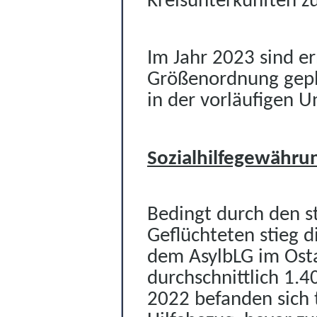
Kreisunterkünften 
I
m Jahr 2023 sind
e
Größenordnung gepl
in der vorläufigen 
Sozialhilfegewährun
Bedingt durch den s
Geflüchteten stieg d
dem AsylbLG
im Osta
durchschnittlich 1.4
2022 befanden sich 