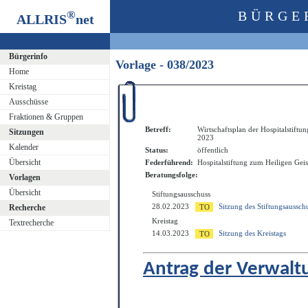
®
BÜRGE
ALLRIS
net
Bürgerinfo
Vorlage - 038/2023
Home
Kreistag
Ausschüsse
Fraktionen & Gruppen
Betreff:
Wirtschaftsplan der Hospitalstiftu
Sitzungen
2023
Kalender
Status:
öffentlich
Übersicht
Federführend:
Hospitalstiftung zum Heiligen Geis
Beratungsfolge:
Vorlagen
Übersicht
Stiftungsausschuss
28.02.2023
Sitzung des Stiftungsaussch
Recherche
Kreistag
Textrecherche
14.03.2023
Sitzung des Kreistags
Antrag der Verwalt