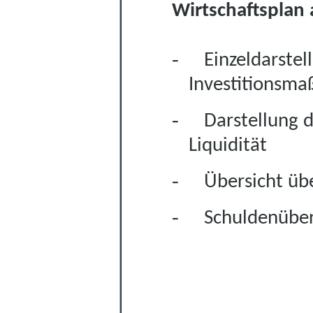
Wirtschaftspla
-
Einzeldarstel
Investitionsm
-
Darstellung d
Liquidität
-
Übersicht üb
-
Schuldenüber