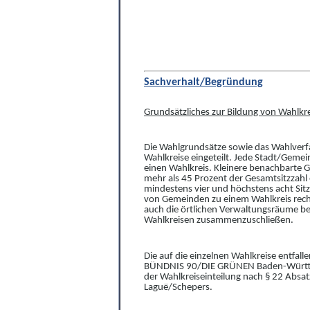
Sachverhalt/Begründung
Grundsätzliches zur Bildung von Wahlkr
Die Wahlgrundsätze sowie das Wahlverfah
Wahlkreise eingeteilt. Jede Stadt/Gemei
einen Wahlkreis. Kleinere benachbarte 
mehr als 45 Prozent der Gesamtsitzzahl
mindestens vier und höchstens acht Sitz
von Gemeinden zu einem Wahlkreis recht
auch die örtlichen Verwaltungsräume be
Wahlkreisen zusammenzuschließen.
Die auf die einzelnen Wahlkreise entfa
BÜNDNIS 90/DIE GRÜNEN Baden-Württemb
der Wahlkreiseinteilung nach § 22 Absat
Laguë/Schepers.