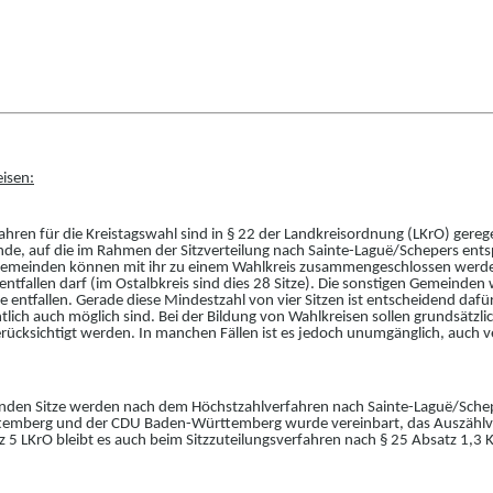
eisen:
ren für die Kreistagswahl sind in § 22 der Landkreisordnung (LKrO) geregel
nde, auf die im Rahmen der Sitzverteilung nach Sainte-Laguë/Schepers entsp
Gemeinden können mit ihr zu einem Wahlkreis zusammengeschlossen werden. 
 entfallen darf (im Ostalbkreis sind dies 28 Sitze). Die sonstigen Gemein
e entfallen. Gerade diese Mindestzahl von vier Sitzen ist entscheidend daf
lich auch möglich sind. Bei der Bildung von Wahlkreisen sollen grundsätz
rücksichtigt werden. In manchen Fällen ist es jedoch unumgänglich, auch
llenden Sitze werden nach dem Höchstzahlverfahren nach Sainte-Laguë/Schep
erg und der CDU Baden-Württemberg wurde vereinbart, das Auszählverfa
z 5 LKrO bleibt es auch beim Sitzzuteilungsverfahren nach §
25
Absatz
1,3
K