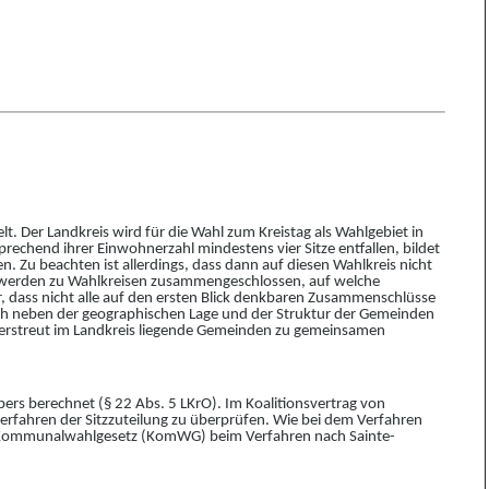
t. Der Landkreis wird für die Wahl zum Kreistag als Wahlgebiet in
rechend ihrer Einwohnerzahl mindestens vier Sitze entfallen, bildet
Zu beachten ist allerdings, dass dann auf diesen Wahlkreis nicht
den werden zu Wahlkreisen zusammengeschlossen, auf welche
ür, dass nicht alle auf den ersten Blick denkbaren Zusammenschlüsse
lich neben der geographischen Lage und der Struktur der Gemeinden
 verstreut im Landkreis liegende Gemeinden zu gemeinsamen
ers berechnet (§ 22 Abs. 5 LKrO). Im Koalitionsvertrag von
hren der Sitzzuteilung zu überprüfen. Wie bei dem Verfahren
ommunalwahlgesetz (KomWG) beim Verfahren nach Sainte-