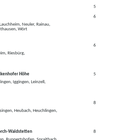
5
6
 Lauchheim, Neuler, Rainau,
sthausen, Wört
6
im, Riesbürg,
ckenhofer Höhe
5
gen, Iggingen, Leinzell,
8
ssingen, Heubach,
Heuchlingen,
orch-Waldstette
n
8
n, Ruppertshofen, Spraitbach,