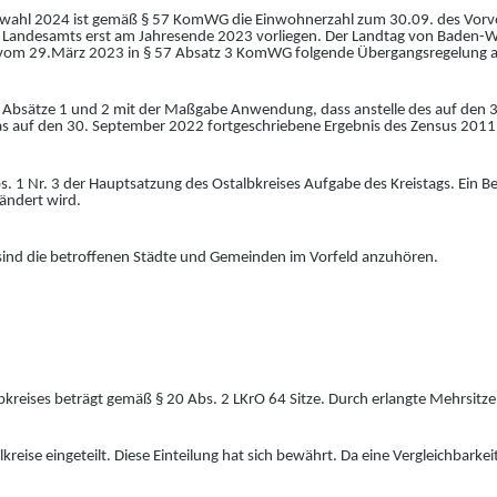
swahl
2024 ist gemäß § 57
KomWG die Einwohnerzahl zum 30.09. des Vorvor
n Landesamts erst am Jahresende 2023 vorliegen. Der Landtag von Baden-
vom 29.März 2023 in §
57
Absatz
3
KomWG folgende Übergangsregelung
e Absätze 1 und 2 mit der Maßgabe Anwendung, dass anstelle des auf den 
as auf den 30. September 2022 fortgeschriebene Ergebnis des Zensus 2011
s.
1 Nr.
3 der Hauptsatzung des Ostalbkreises Aufgabe des Kreistags. Ein Be
ändert wird.
 sind die betroffenen Städte und Gemeinden im Vorfeld anzuhören.
lbkreises beträgt gemäß § 20 Abs. 2 LKrO 64 Sitze. Durch erlangte Mehrsitze 
lkreise eingeteilt. Diese Einteilung hat sich bewährt. Da eine Vergleichbarke