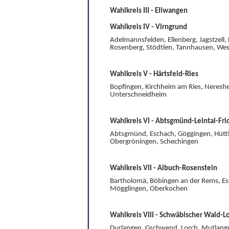
Wahlkreis III - Ellwangen
Wahlkreis IV - Virngrund
Adelmannsfelden, Ellenberg, Jagstzell,
Rosenberg, Stödtlen, Tannhausen, We
Wahlkreis V - Härtsfeld-Ries
Bopfingen, Kirchheim am Ries, Nereshe
Unterschneidheim
Wahlkreis VI -
Abtsgmünd-Leintal-Fri
Abtsgmünd, Eschach, Göggingen, Hüttlin
Obergröningen, Schechingen
Wahlkreis VII - Albuch-Rosenstein
Bartholomä, Böbingen an der Rems, E
Mögglingen, Oberko
chen
Wahlkreis VIII - Schwäbischer Wald-L
Durlangen, Gschwend, Lorch, Mutlange