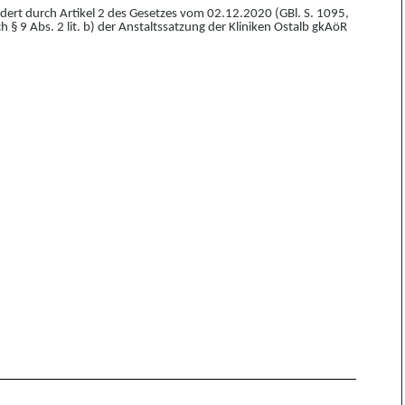
ndert durch Artikel 2 des Gesetzes vom
0
2.
12.
2020 (GBl. S. 1095,
§ 9 Abs. 2 lit. b) der Anstaltssatzung der Kliniken Ostalb gkAöR