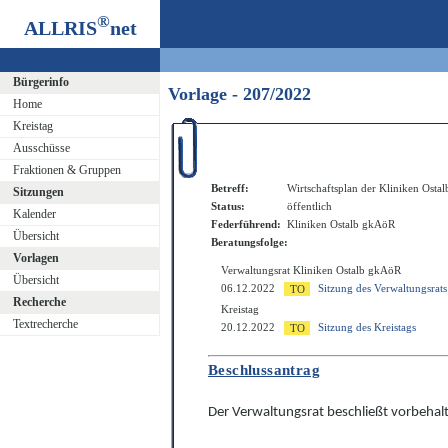
®
ALLRIS
net
Bürgerinfo
Vorlage - 207/2022
Home
Kreistag
Ausschüsse
Fraktionen & Gruppen
Betreff:
Wirtschaftsplan der Kliniken Osta
Sitzungen
Status:
öffentlich
Kalender
Federführend:
Kliniken Ostalb gkAöR
Übersicht
Beratungsfolge:
Vorlagen
Verwaltungsrat Kliniken Ostalb gkAöR
Übersicht
06.12.2022
Sitzung des Verwaltungsrat
Recherche
Kreistag
Textrecherche
20.12.2022
Sitzung des Kreistags
Beschlussantrag
Der Verwaltungsrat beschließt vorbehalt