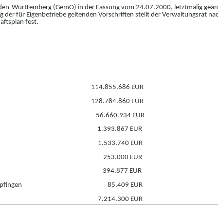
den-Württemberg (GemO) in der Fassung vom 24.
07.
2000, letztmalig geä
r für Eigenbetriebe geltenden Vorschriften stellt der Verwaltungsrat nach 
ftsplan fest.
114.855.686 EUR
128.784.860 EUR
56.660.934 EUR
1.393.867 EUR
1.533.740 EUR
253.000 EUR
394.877 EUR
pfingen
85.409 EUR
7.214.300 EUR