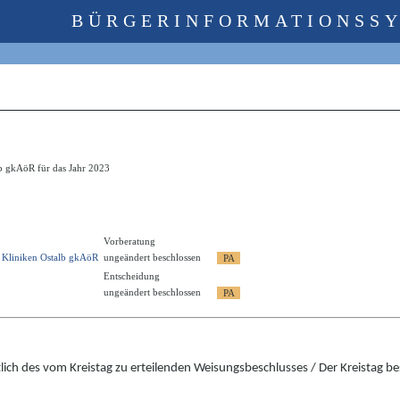
BÜRGERINFORMATIONSS
lb gkAöR für das Jahr 2023
Vorberatung
s Kliniken Ostalb gkAöR
ungeändert beschlossen
Entscheidung
ungeändert beschlossen
lich des vom Kreistag zu erteilenden Weisungsbeschlusses / Der Kreistag b