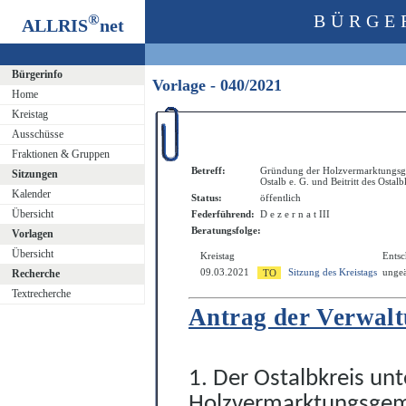
®
BÜRGE
ALLRIS
net
Bürgerinfo
Vorlage - 040/2021
Home
Kreistag
Ausschüsse
Fraktionen & Gruppen
Betreff:
Gründung der Holzvermarktungsge
Sitzungen
Ostalb e. G. und Beitritt des Ostalb
Kalender
Status:
öffentlich
Übersicht
Federführend:
D e z e r n a t III
Beratungsfolge:
Vorlagen
Übersicht
Kreistag
Ents
09.03.2021
Sitzung des Kreistags
ungeä
Recherche
Textrecherche
Antrag der Verwal
1. Der Ostalbkreis un
Holzvermarktungsgem