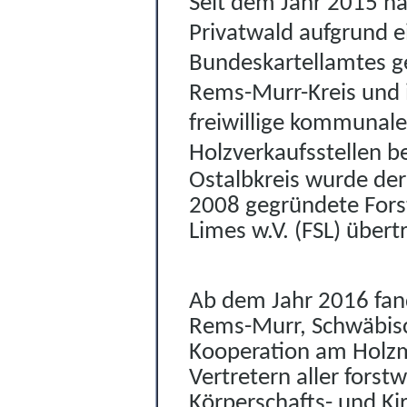
Seit dem Jahr 2015 ha
Privatwald aufgrund 
Bundeskartellamtes g
Rems-Murr-Kreis und i
freiwillige kommunal
Holzverkaufsstellen 
Ostalbkreis wurde der
2008 gegründete Fors
Limes w.V. (FSL) übert
Ab dem Jahr 2016 fan
Rems-Murr, Schw
ä
bis
Kooperation am Holzma
Vertretern aller fors
Körperschafts- und Ki