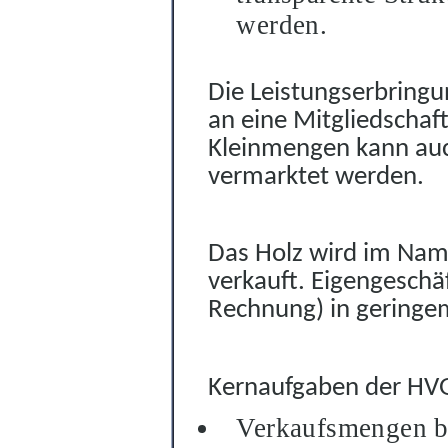
werden.
Die Leistungserbringu
an eine Mitglie
d
schaf
Kleinmengen kann auc
vermarktet werden.
Das Holz wird im Nam
verkauft. Eigeng
e
schä
Rechnung) in geringem
Kernaufgaben der HVG
Verkaufsmengen b