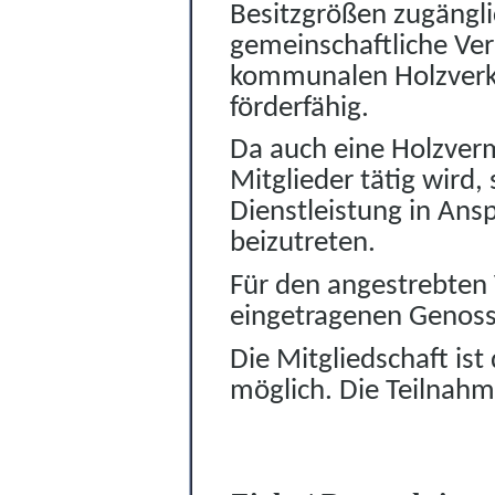
Besitzgr
ö
ßen zugängli
gemeinschaftliche Ve
kommunalen Holzverka
förderfähig.
Da auch eine Holzverm
Mitglieder tätig wird, 
Dienstleistung in Ans
beizutreten.
Für den angestrebten 
eingetragenen Genoss
Die Mitgliedschaft ist
möglich. Die Teilna
h
m