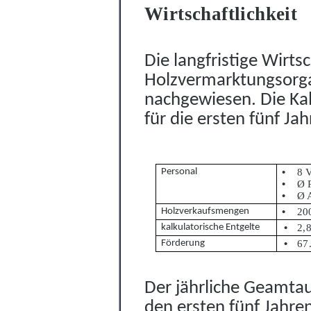
Wirtschaftlichkeit
Die langfristige Wirtsc
Holzvermarktungsorga
nachgewiesen. Die Ka
für die ersten fünf Jah
Personal
•
8 V
•
Ø 
•
Ø A
Holzverkaufsmengen
•
20
kalkulatorische Entgelte
•
2,8
Förderung
•
6
7
Der jährliche Geamtau
den ersten fünf Ja
h
re