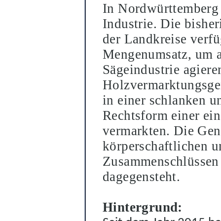
In Nordwürttemberg k
Industrie. Die bishe
der Landkreise verfü
Mengenumsatz, um a
Sägeindustrie agiere
Holzvermarktungsge
in einer schlanken u
Rechtsform einer ei
vermarkten. Die Geno
körperschaftlichen u
Zusamme
n
schlüssen 
dagegensteht.
Hintergrund: