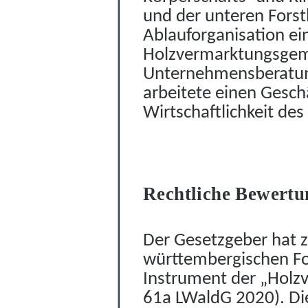
und der unteren Fors
t
Ablauforganisation e
Holzvermar
k
tungsgeme
Unternehmensberatu
arbeitete einen
Geschä
Wirtschaftlichkeit des
Rechtliche Bewertu
Der Gesetzgeber hat z
württembergischen Fo
Instrument der „Holz
61a LWaldG 2020). Dies