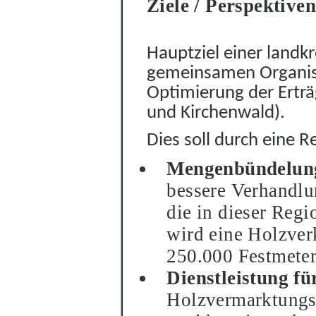
Ziele / Perspektiven
Hauptziel einer landk
gemeinsamen Organ
i
Optimierung der Erträ
und Kirchenwald).
Dies soll durch eine R
Mengenbündelung
bessere Verhandl
die in dieser Regi
wird eine Holzve
250.000 Fes
t
meter
Dienstleistung fü
Holzvermarktungso