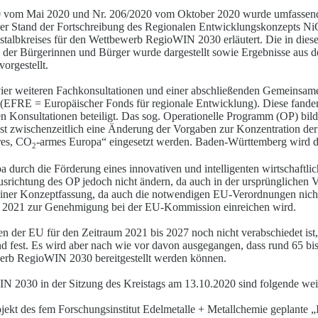
20 vom Mai 2020 und Nr. 206/2020 vom Oktober 2020 wurde umfassend
der Stand der Fortschreibung des Regionalen En
t
wicklungskonzepts NiO
Ostalbkreises für den Wettbewerb RegioWIN 2030 erläutert. Die in die
der Bürgerinnen und Bürger wurde dargestellt sowie Ergebnisse aus 
orgestellt.
ier weiteren Fachkonsultationen und einer a
b
schließe
n
den Gemeinsame
(EFRE = Europäischer Fonds für regionale En
t
wicklung). Diese fa
n
de
en Konsultationen beteiligt. Das sog. Operationelle Programm (OP) bi
l
d
t zwischenzeitlich eine Änd
e
rung der Vorgaben zur Konzentration d
eres, CO
-armes Europa“ eingesetzt werden. Baden-Württemberg wird d
2
pa durch die Förderung eines innovativen und inte
l
ligenten wirtschaftli
usrichtung des OP jedoch nicht ändern, da auch in der ursprünglichen 
ner Konzeptfassung, da auch die notwendigen EU-Verordnungen nicht a
l 2021 zur Genehmigung bei der EU-Kommission einre
i
chen wird.
 der EU für den Zeitraum 2021 bis 2027 noch nicht verabschiedet ist,
 fest. Es wird aber nach wie vor davon ausg
e
gangen, dass rund 65 b
erb RegioWIN 2030 bereitgestellt werden kö
n
nen.
 2030 in der Sitzung des Kreistags am 13.10.2020 sind folgende weite
jekt des fem Forschungsinstitut Edelmetalle + M
e
tallchemie geplante „