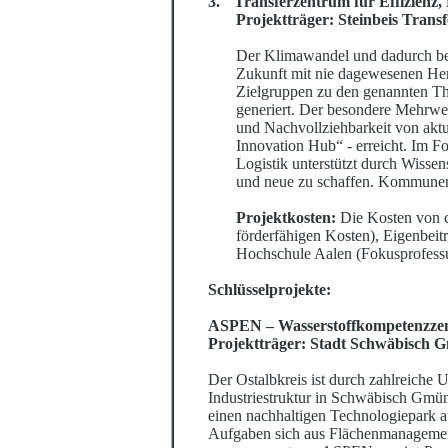
3.
Transferzentrum für Effizienz
Projektträger: Steinbeis Trans
Der Klimawandel und dadurch be
Zukunft mit nie dagewesenen H
Zie
l
gruppen zu den genannten Th
gen
e
riert. Der besondere Meh
r
we
und Nachvollziehbarkeit von akt
Innovat
i
on Hub“ - erreicht. Im
Logistik u
n
te
r
stützt durch Wissen
und neue zu schaffen. Kommunen
Projektkosten:
Die Kosten von ca
förderf
ä
higen Kosten), Eigenbeit
Hochschule Aalen (Fokuspr
o
fess
Schlüsselprojekte:
ASPEN – Wasserstoffkompetenzz
Projektträger: Stadt Schwäbisch
Der Ostalbkreis ist durch zahlreiche 
I
n
dustriestruktur in Schwäbisch Gmün
e
i
nen nachhaltigen Technologiepark 
Aufgaben sich aus Flächenmanagemen