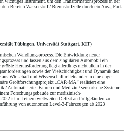
n wichtiges Instrument, um den Transformationsprozess in der
 den Bereich Wasserstoff / Brennstoffzelle durch ein Aus-, Fort-
ersität Tübingen, Universität Stuttgart, KIT)
ynamischen Wandlungsprozess. Die Entwicklung neuer
ngsprozess und lassen aus dem singulären Automobil ein
rößte Herausforderung liegt allerdings nicht allein in der
gsa
n
forderu
n
gen sowie der Vielschichtigkeit und Dynamik des
e aus Wir
t
schaft und Wissenschaft miteinander in eine enge
inäre Großfo
r
schungsprojekt „CAR-MA“ realisiert eine
ik / Aut
o
matisiertes Fahren und Medizin / sensorische Systeme.
 einem Forschung
s
gebäude zur medizinisch-
2022 ist mit einem weltweiten Defizit an Prüfgelä
n
den zu
Einführung von autonomen Level-3-Fahrzeugen ab 2023