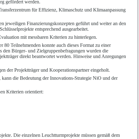
rg gefö
r
dert werden.
Transferzentrum für Effizienz, Klimaschutz und Klimaanpa
s
sung
en jeweiligen Finanzierungskonzepten geführt und weiter an den
Schlüsselprojekte entsprechend ausgearbeitet.
 Evaluation mit messbaren Kriterien zu hinterlegen.
ber 80 Teilnehmenden konnte auch dieses Format zu einer
us den Bürger- und Zielgruppenbefragungen wurden die
ojektträger direkt beantwortet werden. Hinweise und Anregungen
n der Projektträger und Kooperationspartner eingeholt.
 kann die Bedeutung der Innovations-Strategie NiO und der
en Kriterien orientiert:
ojekte. Die einzelnen Leuchtturmprojekte müssen gemäß dem