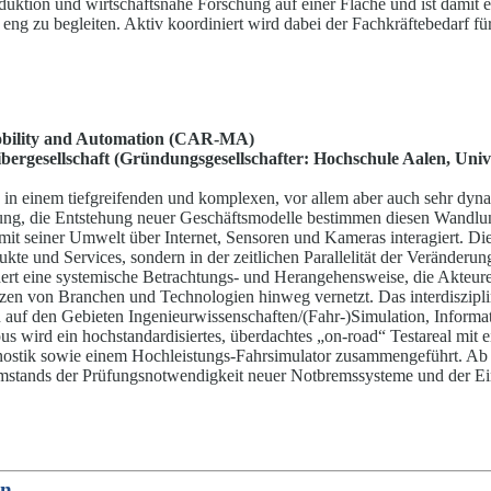
tion und wirtschaftsnahe Forschung auf einer Fläche und ist damit ei
 eng zu begleiten. Aktiv koordiniert wird dabei der Fachkräftebedarf für
bility and Automation (CAR-MA)
bergesellschaft (Gründungsgesellschafter: Hoc
h
schule Aalen, Univ
h in einem tiefgreifenden und komplexen, vor allem aber auch sehr d
ierung, die Entstehung neuer Geschäftsmodelle bestimmen diesen Wandlu
it seiner Umwelt über Internet, Sensoren und Kameras interagiert. Die g
ukte und Services, sondern in der zeitlichen Parallelität der Veränderun
dert eine systemische Betrachtungs- und Herangehensweise, die Akteur
zen von Branchen und Technologien hinweg vernetzt. Das interdiszipl
 auf den Gebieten Ingenieurwissenschaften/(Fahr-)Simulation, Informat
 wird ein hochstandardisiertes, überdachtes „on-road“ Testareal mit
nostik sowie einem Hoc
h
leistungs-Fahrsimulator zusammengeführt. Ab 
Umstands der Prüfungsnotwendigkeit neuer Notbremssysteme und der 
en