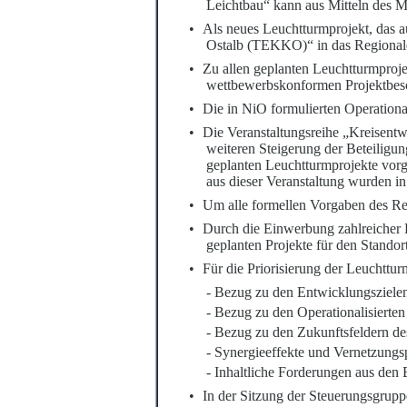
Leichtbau“ kann aus Mitteln des 
•
Als neues Leuchtturmprojekt, das a
O
s
talb (TEKKO)“ in das Regiona
•
Zu allen geplanten Leuchtturmproj
wettbewerbskonformen Projektbesc
•
Die in NiO formulierten Operational
•
Die Veranstaltungsreihe „Kreisent
weit
e
ren Steigerung der Beteilig
geplanten Leuchtturmprojekte vorg
aus di
e
ser Veranstaltung wurden i
•
Um alle formellen Vorgaben des Re
•
Durch die Einwerbung zahlreicher 
gepla
n
ten Projekte für den Standor
•
Für die Priorisierung der Leuchtt
-
Bezug zu den Entwicklungsziele
-
Bezug z
u den Operationalisierten
-
Bezug zu den Zukunftsfeldern d
-
Synergieeffekte und Vernetzungs
-
Inhaltliche Forderungen aus den 
•
In der Sitzung der Steuerungsgrupp