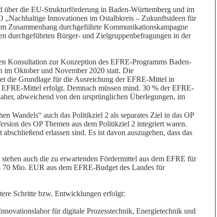
 über die EU-Strukturförderung in Baden-Württemberg und im
 „Nachhaltige Innovationen im Ostalbkreis – Zukunftsideen für
sem Zusa
m
menhang durchgeführte Kommunikationskampagne
den durchgeführten Bü
r
ger- und Zielgruppenbefragungen in der
n Konsultation zur Konzeption des EFRE-Programms Baden-
n im Oktober und November 2020 statt. Die
et die Grundlage für die Au
s
reichung der EFRE-Mittel in
er EFRE-Mittel erfolgt. Demnach müssen mind. 30 % der EFRE-
aher, a
b
weichend von den ursprünglichen Überlegungen, im
chen Wandels“ auch das Politikziel 2 als separates Ziel in das OP
Version des OP Themen aus dem Politikziel 2 integriert waren.
bschließend erlassen sind. Es ist davon auszugehen, dass das
 stehen auch die zu erwartenden Fö
r
dermittel aus dem EFRE für
is 70 Mio. EUR aus dem EFRE-Budget des Landes für
re Schritte bzw. Entwicklungen erfolgt:
Innovationslabor für digitale Prozesstechnik, Energietechnik und