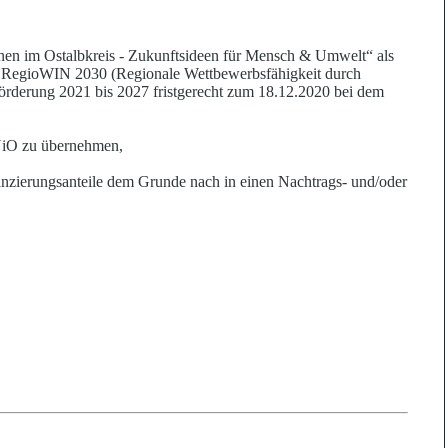
onen im Ostalbkreis - Zukunftsideen für Mensch & U
m
welt“ als
b RegioWIN 2030 (Regionale Wettbewerbsfähigkeit durch
rderung 2021 bis 2027 fristgerecht zum 18.12.2020 bei
de
m
 NiO zu übernehmen,
nanzierungsanteile dem Grunde nach in einen Nachtrags- und/oder