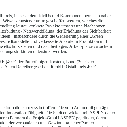
talbkreis, insbesondere KMUs und Kommunen, bereits in naher
n Wissenstransferzentrum geschaffen werden, welches die
lfestellung leistet, konkrete Projekte umsetzt und Nachahmer
iterbildung / Netzwerkbildung, der Erhöhung der Sichtbarkeit
ideen - insbesondere durch die Generierung eines „Green
eschäftsmodelle und verbesserte Abläufe in Produktion und
weltschutz stehen und dazu beitragen, Arbeitsplätze zu sichern
iedlungsstrukturen unterstützt we
r
den.
RE (40 % der förderfähigen Kosten), Land (20 % der
le Aalen Betreibergesellschaft mbH: Ostalbkreis 40 %,
Transformationsprozess betroffen. Die vom Automobil geprägte
alen Innovationsfähigkeit. Die Stadt entwickelt mit ASPEN daher
teren Par
t
nern die Projekt-GmbH ASPEN gegründet, deren
ation der vorhandenen und Gewinnung neuer Partner