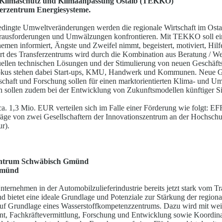
, Klimaschutz und Klimaanpassung Ostalb (TE
K
KO)
ferzentrum Energiesysteme.
dingte Umweltveränderungen werden die region
a
le Wirtschaft im Os
erausforderungen und Umwälzungen ko
n
frontieren. Mit TEKKO soll ei
emen informiert, Ängste und Zweifel nimmt, begei
s
tert, motiviert, Hi
rt des Transferzentrums wird durch die Kombination aus Beratung / We
uellen technischen Lösungen und der Stimulierung von neuen Geschäfts
 Fokus stehen dabei Start-ups, KMU, Handwerk und Komm
u
nen. Neue G
schaft und Forschung sollen für einen marktorientierten Klima- und Um
 sollen zudem bei der Entwicklung von Zukunftsmodellen kün
f
tiger S
. 1,3 Mio. EUR verteilen sich im Falle einer Förd
e
rung wie folgt: EF
räge von zwei Gesellschaftern der Innovationszentrum an der Hochschu
ur).
entrum Schwäbisch Gmünd
 Gmünd
Unternehmen in der Automobilzulieferindustrie b
e
reits jetzt stark vom 
d bietet eine ideale Grundlage und Potenziale zur Stärkung der region
auf Grundlage eines Wasserstoffkomp
e
tenzzentrums. Dazu wird mit wei
t, Fachkräftevermittlung, Forschung und Entwicklung sowie Koordin