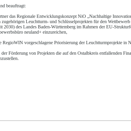
nd beauftragt:
Partner das Regionale Entwicklungskonzept NiO „Nach
haltige Innovati
en zugehörigen Leuchtturm- und Schlüsse
l
projekten für den Wettbewer
eit 2030) des Landes Baden-Württemberg im Rahmen der EU-Strukturfö
tbewerb
s
büro neuland+ einzureichen,
e RegioWIN vorgeschlagene Priorisierung der Leuchtturmprojekte in
der Förderung von Projekten die auf den Ostal
b
kreis entfallenden Fi
nzustellen.