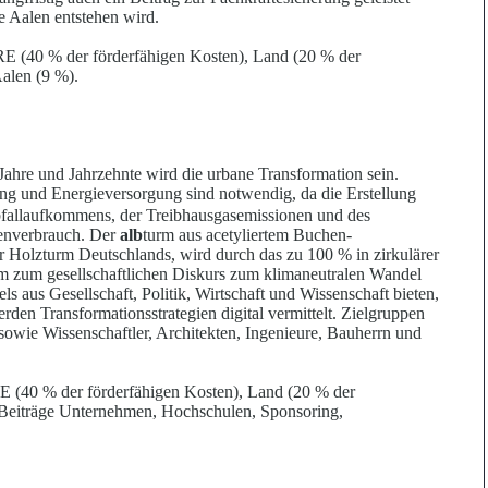
e Aalen entstehen wird.
RE (40 % der förderfähigen Kosten), Land (20 % der
Aalen (9 %).
ahre und Jahrzehnte wird die urbane Transformation sein.
lung und Energieversorgung sind notwendig, da die E
r
stellung
bfallaufkommens, der Treibhausgasemissionen und des
enverbrauch. Der
alb
turm aus acetyliertem Buchen-
er Holzturm Deutschlands, wird durch das zu 100 % in zirkulärer
m zum gesellschaftlichen Diskurs zum klimaneutralen Wandel
 aus Gesellschaft, Politik, Wirtschaft und Wissenschaft bieten,
rden Transformationsstrategien digital vermittelt. Zielgruppen
 sowie Wissenschaf
t
ler, Architekten, Ingenieure, Bauherrn und
E (40 % der förderfähigen Kosten), Land (20 % der
Beiträge Unternehmen, Hochschulen, Sponsoring,