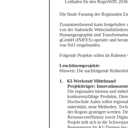
Leitfaden für den RegioWIN 2030-
Die finale Fassung des Regionalen E
Zusammenfassend kann festgehalten w
von der Stabsstelle Wirtschaftsförder
Huma
n
geographie und Transformation
gGmbH (INIFES) operativ und beraten
von NiO eing
e
bunden.
Folgende Projekte sollen im Rahmen 
Leuchtturmprojekte
:
Hinweis: Die nachfolgende Reihenfolg
1.
KI-Werkstatt Mittelstand
Projektträger: Innovationszen
Die regionalen kleinen und mitt
konku
r
renzfähige Produkte, Dien
Hoc
h
schule Aalen sollen regiona
unte
r
stützt, neue Methoden, Tech
der Region gesteigert werden. Der
Ressou
r
ceneff
i
zienz sowie Digita
Projekt teilt sich in die Schwer
Begeisterung für KI-Themen bei u