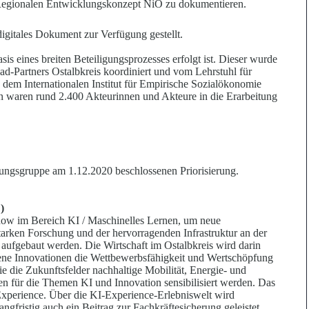
m Regionalen Entwicklungskonzept NiO zu dokumenti
e
ren.
digitales Dokument zur Verfügung gestellt.
sis eines breiten Beteiligungsprozesses erfolgt ist. Dieser wurde
ad-Partners Ostalbkreis koordiniert und vom Lehrstuhl für
dem Internationalen Institut für Empirische Sozialökonomie
 waren rund 2.400 Akteurinnen und Akteure in die Erarbeitung
ngsgruppe am 1.12.2020 beschlossenen Priorisierung.
)
 im Bereich KI / Maschinelles Lernen, um neue
starken Forschung und der hervorragenden Infrastruktur an der
 aufgebaut werden. Die Wirtschaft im Ostalbkreis wird darin
bene Innovationen die Wettbewerbsfähigkeit und Wertschöpfung
e die Zukunftsfelder nachhaltige Mobilität, Energie- und
n für die Themen KI und Innovation sensibilisiert werden. Das
-Experience. Über die KI-Experience-Erlebniswelt wird
gfristig auch ein Beitrag zur Fachkräftesicherung geleistet