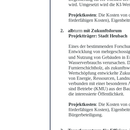
wird. Umgesetzt wird die KI-Werk
Projektkosten
: Die Kosten von c
förderf
ä
higen Kosten), Eigenbeit
2.
alb
turm
mit Zukunftsforum
Projektträger: Stadt Heubach
Eines der bestimmenden Forschung
Entwicklung von mehrgeschoss
und Nutzung von Gebäuden in Eu
Wa
s
serve
r
brauchs verursachen. 
Furnierschichtholz, als zukunft
Wertschöpfung entwickelte Zukun
von Energie, Re
s
sourcen, Landnu
verbunden mit einer besonderen 
sind Betriebe (KMU) aus der Bau
die interessierte Öffentlichkeit.
Projektkosten
: Die Kosten von c
fö
r
derfähigen Kosten), Eigenbeit
Bürgerbete
i
ligung.