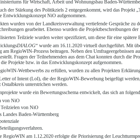
Ministeriums für Wirtschaft, Arbeit und Wohnungsbau Baden-Württembe
uch der Stärkung des Politikziels 2 entgege
n
kommt, wird das Projekt „
le Entwicklungskonzept NiO aufgenommen.
ekten wurden von der Landkreisverwaltung verti
e
fende Gespräche zu d
hreibungen gearbeitet. Ebenso wurden die Projektbeschre
i
bungen der 
isierten Teilziele wurden weiter spezifiziert, um di
e
se für eine spätere
wicklungs
DIALOG
“ wurde am 16.11.2020 virtuell durchgeführt. Mit ü
ung am RegioWIN-Prozess beitragen. Neben den Umfrag
e
ergebnissen a
estellt. Fragen der Teilnehmenden aus dem Chat konnten durch die Pr
n die Projekte bzw. in das Entwicklungskonzept aufgeno
m
men.
gioWIN-Wettbewerbs zu erfüllen, wurden zu allen Projekten Erklärunge
Letter of Intent (LoI), die der RegioWIN-Bewerbung beigefügt werden,
t Ostalbkreis unterstrichen we
r
den
.
urmprojekte wurde ein Bewertungsschema entw
i
ckelt, das sich an folgend
n von NiO
 Teilz
i
e
len von NiO
es Landes Baden-Württemberg
potenziale
Beteiligungsverfahren.
e RegioWIN am 1.12.2020 erfolgte die Priorisi
e
rung der Leuchtturmpr