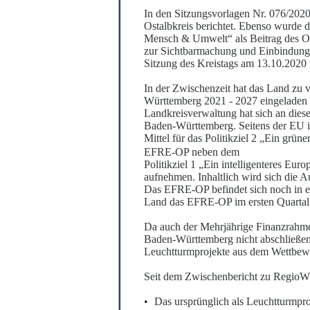
In den Sitzungsvorlagen Nr. 076/20
Ostalbkreis berichtet. Ebenso wurde 
Mensch & Umwelt“ als Be
i
trag des 
zur Sichtbarmachung und Einbindung 
Sitzung des Kreistags am 13.10.2020 v
In der Zwischenzeit hat das Land zu v
Württemberg 2021 - 2027 eingeladen 
Landkreisverwaltung hat sich an dies
Baden-Württemberg. Seitens der EU is
Mittel für das Politikziel 2 „Ein grün
E
F
RE-OP neben dem
Politik
ziel
1 „Ein intelligenteres Euro
au
f
nehmen. Inhaltlich wird sich die A
Das EFRE-OP befindet sich noch in ei
Land das EFRE-OP im ersten Quarta
Da auch der Mehrjährige Finanzrahmen
Baden-Württemberg nicht abschließend
Leuch
t
turmprojekte aus dem Wettbew
Seit dem Zwischenbericht zu RegioWIN
•
Das ursprünglich als Leuchtturmpro