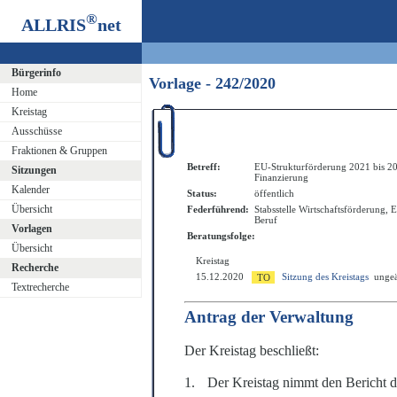
®
ALLRIS
net
Bürgerinfo
Vorlage - 242/2020
Home
Kreistag
Ausschüsse
Fraktionen & Gruppen
Betreff:
EU-Strukturförderung 2021 bis 20
Sitzungen
Finanzierung
Kalender
Status:
öffentlich
Übersicht
Federführend:
Stabsstelle Wirtschaftsförderung, 
Beruf
Vorlagen
Beratungsfolge:
Übersicht
Kreistag
Recherche
15.12.2020
Sitzung des Kreistags
ungeä
Textrecherche
Antrag der Verwaltung
Der Kreistag beschließt:
1.
Der Kreistag nimmt den Bericht d