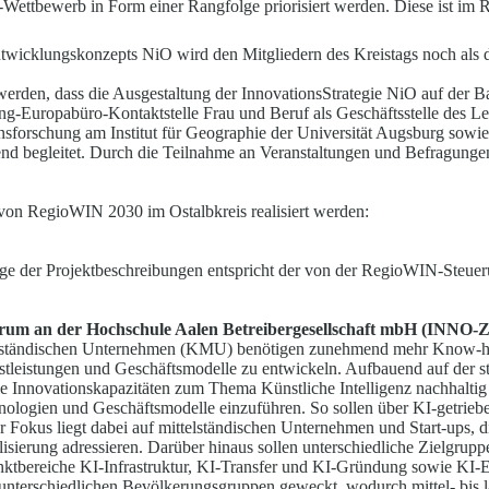
Wettbewerb in Form einer Rangfolge priorisiert werden. Diese ist i
ntwicklungskonzepts NiO wird den Mitgli
e
dern des Kreistags noch als 
erden, dass die Ausgestaltung der Innovation
s
Strategie NiO auf der Ba
ung-Europabüro-Kontaktstelle Frau und Beruf als Geschäftsstelle des Le
sforschung am Institut für Geographie der Universität Augsburg sowie 
d begleitet. Durch die Teilnahme an Veranstaltungen und Befr
a
gungen
von RegioWIN 2030 im Ostalbkreis realisiert we
r
den:
e der Projektbeschreibungen entspricht der von der R
e
gioWIN-Steueru
trum an der Hochschule Aalen Betreibergesel
l
schaft mbH (INNO-Z
elständischen Unternehmen (KMU) benötigen z
u
nehmend mehr Know-how
stleistungen und Geschäftsmodelle zu entwickeln. Aufba
u
end auf der 
le Innovationskapazitäten zum Thema Künstliche Intell
i
genz nachhaltig
nologien und Geschäftsmodelle einzuführen. So sollen über KI-getrie
 Fokus liegt dabei auf mittelständischen Unternehmen und Start-ups, di
lisierung adressieren. Darüber hinaus sollen unterschied
liche Zie
l
gruppe
punktbereiche KI-Infrastruktur, KI-Transfer und KI-Gründung sowie KI
nterschiedlichen Bevölkerungsgruppen geweckt, wodurch mittel- bis lan