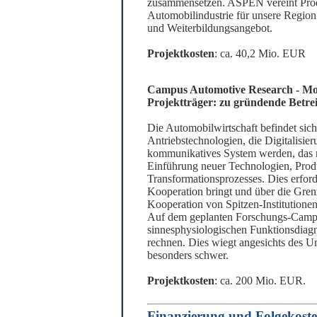
zusammensetzen. ASPEN vereint Produk
Automobilindustrie für uns
e
re Region
und Weiterbildungsangebot.
Projektkosten
: ca. 40,2 Mio. EUR
Campus Automotive Research - Mo
Projektträger: zu gründende Betrei
Die Automobilwirtschaft befindet sic
Antriebstechn
o
logien, die Digitalis
kommunikatives Sy
s
tem werden, das m
Einführung neuer Technol
o
gien, Prod
Transformationsprozesses. Dies erfor
Kooperation bringt und über die Gren
Kooperation von Spitzen-Institutionen
Auf dem geplanten Forschungs-Campus
sinnesphysiologischen Funktionsdiag
rechnen. Dies wiegt angesichts des 
b
e
sonders schwer.
Projektkosten
: ca. 200 Mio. EUR.
Finanzierung und Folgekost