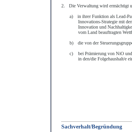
2.
Die Verwaltung wird ermächtigt u
a)
in ihrer Funktion als Lead-
Innovations-Strategie mit d
Innovation und Nachha
l
tigk
vom Land beauftragten Wet
b)
die von der Steuerungsgrupp
c)
bei Prämierung von NiO und 
in den/die Folgehaushalt/e ei
Sachverhalt/Begrü
ndung