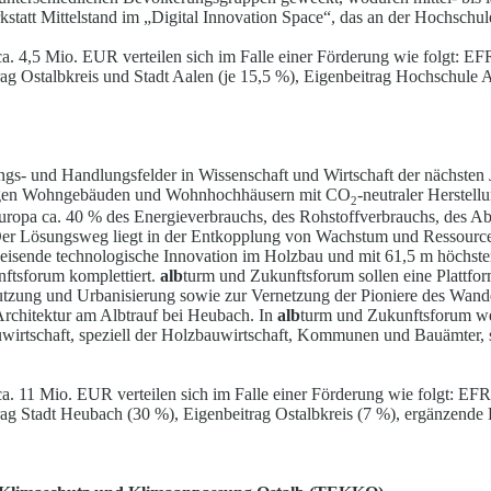
statt Mittelstand im „Digital Innovation Space“, das an der Hochschul
a. 4,5 Mio. EUR verteilen sich im Falle einer Förd
e
rung wie folgt: EF
rag Ostalbkreis und Stadt Aalen (je 15,5 %), Eigenbeitrag Hoc
h
schule 
s- und Handlungsfelder in Wissenschaft und Wirtschaft der nächsten J
igen Wohngebäuden und Wohnhochhäusern mit CO
-neutraler Herstel
2
ropa ca. 40 % des Energieverbrauchs, des Ro
h
stoffverbrauchs, des A
Der Lösungsweg liegt in der Entkopplung von Wachstum und Ressourc
sweisende technologische Innovation im Holzbau und mit 61,5 m höch
s
t
ftsforum komplettiert.
alb
turm und Zukunftsforum sollen eine Plat
t
for
tzung und Urbanisierung sowie zur Vernetzung der Pioniere des Wandels
Architektur am Albtrauf bei Heubach. In
alb
turm und Zukunftsf
o
rum we
wirtschaft, speziell der Holzbauwirtschaft, Kommunen und Ba
u
ämter,
a. 11 Mio. EUR verteilen sich im Falle einer Förd
e
rung wie folgt: EFR
rag Stadt Heubach (30 %), Eigenbeitrag Ostalbkreis (7 %), ergä
n
zende 