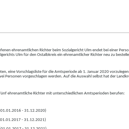
rufenen ehrenamtlichen Richter beim Sozialgericht Ulm
endet bei einer Perso
algerichts Ulm für den Ostalbkreis
ein e
h
renam
t
licher Richter neu zu bestell
ten, eine Vorschlagsliste für die Amtsperiode ab 1.
Januar 2020 vorzulegen.
zwei Personen vorgeschlagen werden. Auf die Auswahl selbst hat der Landkre
 fünf ehrenamtliche Richter mit unterschiedlichen Amtsperioden berufen:
(01.01.2016 - 31.12.2020)
(01.01.2017 - 31.12.2021)
(01.01.2017 - 31.12.2021)