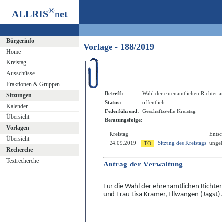
®
ALLRIS
net
Bürgerinfo
Vorlage - 188/2019
Home
Kreistag
Ausschüsse
Fraktionen & Gruppen
Betreff:
Wahl der ehrenamtlichen Richter 
Sitzungen
Status:
öffentlich
Kalender
Federführend:
Geschäftsstelle Kreistag
Übersicht
Beratungsfolge:
Vorlagen
Kreistag
Ents
Übersicht
24.09.2019
Sitzung des Kreistags
ungeä
Recherche
Textrecherche
Antrag der Verwaltung
Für die Wahl der ehrenamtlichen Richter
und Frau Lisa Krämer, Ellwangen (Jagst).