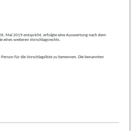
. Mai 2019 entspricht, erfolgt
e
eine Auswertung nach dem
e eines weiteren Vorschlagsrechts.
e
Perso
n
für die Vorschlagsliste zu benen
nen. Die benan
n
ten