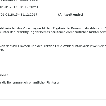
(01.01.2017 - 31.12.2021)
(01.01.2015 - 31.12.2019)
(Amtszeit endet)
 Wahlperioden das Vorschlagsrecht dem E
r
gebnis der Kommunalwahlen vom 26
 unter Berücksichtigung der b
e
reits berufenen ehrenamtlichen Richter sowi
 von
der SPD-Fraktion und der Fraktion Freie Wähler Ostalbkreis
jeweils ein
en.
tionen
r die Benennung ehrenamtlicher Richter am