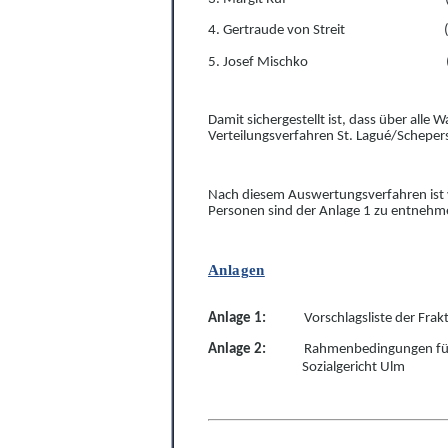
4. Gertraude von Streit
5. Josef Mischko
Damit sichergestellt ist, dass über alle
Verteilungsverfahren St.
Lagué/Schepers
Nach diesem Auswertungsverfahren ist
Personen sind der Anlage 1 zu entnehm
A
nlagen
Anlage 1:
Vorschlagsliste der Frak
Anlage 2:
R
ahmenbe
dingungen fü
Sozia
l
gericht Ulm