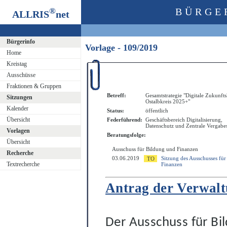
®
BÜRGE
ALLRIS
net
Bürgerinfo
Vorlage - 109/2019
Home
Kreistag
Ausschüsse
Fraktionen & Gruppen
Betreff:
Gesamtstrategie "Digitale Zukunf
Sitzungen
Ostalbkreis 2025+"
Kalender
Status:
öffentlich
Übersicht
Federführend:
Geschäftsbereich Digitalisierung,
Datenschutz und Zentrale Vergabes
Vorlagen
Beratungsfolge:
Übersicht
Ausschuss für Bildung und Finanzen
Recherche
03.06.2019
Sitzung des Ausschusses fü
Textrecherche
Finanzen
Antrag der Verwal
Der Ausschuss für Bi