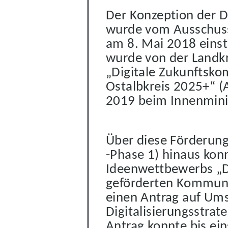
Der Konzeption der Di
wurde vom
Ausschuss
am
8
.
Mai
20
18 eins
wurde von der Landkr
„Digitale
Zukunftsko
Ostalbkreis
202
5+
“
(A
2019 beim Innenminis
Über diese Förderung 
-Phase 1) hinaus konn
Ideenwettbewerbs „
geförderten Kommune
einen Antrag auf Ums
Digitalisierungsstrat
Antrag konnte
bis ei