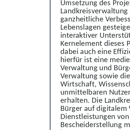
Umsetzung des Projekt
Landkreisverwaltung 
ganzheitliche Verbess
Lebenslagen
gesteige
interaktiver Unterst
Kernelement dieses Pr
dabei auch eine Effi
z
hierfür ist eine medi
Verwaltung und Bürger
Verwaltung
sowie di
Wirtschaft, Wissensc
unmittelbaren Nutze
erhalten.
Die Landkr
Bürger auf digitalem
Dienstleistungen von
Bescheiderstellung
me