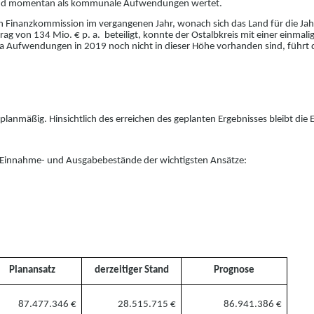
Land momentan als kommunale Aufwendungen wertet.
n Finanzkommission im vergangenen Jahr, w
o
nach sich das Land für die 
rag von 134 Mio. € p. a
. beteiligt, konnte der Ostalb
kreis mit einer einmali
Da Aufwendungen in 2019 noch nicht in dieser Höhe vo
r
handen sind, führt d
planmäßig. Hinsichtlich des erreichen des g
e
planten Ergebnisses bleibt di
 Einnahme- und Ausgabebestände der wichtig
s
ten
Ansätze:
Planansatz
derzeitiger Stand
Prognose
87.477.346
€
28.515.715
€
86.941.386 €