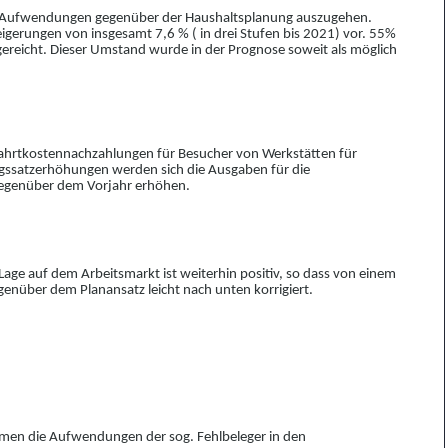
ren Aufwendungen gegenüber der Haushaltsplanung auszug
e
hen.
teigerungen von insgesamt 7,6 % ( in drei Stufen bis 2021) vor. 55%
gereicht. Dieser Umstand wurde in der Progn
o
se soweit als möglich
 Fahrtkostennachzahlungen für Besucher von Werkstätten für
gssatzerhöhungen werden sich die Ausgaben für die
gegenüber dem Vorjahr erhöhen.
Lage auf dem Arbeitsmarkt ist weiterhin positiv, so dass von einem
nüber dem Planansatz leicht nach unten korrigiert.
ommen die Aufwendungen der sog. Fehlbeleger in den