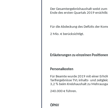
Der Gesamtergebnishaushalt weist zum 3
E
n
de des ersten Quartals 2019 ersichtl
Für die Abdeckung des Defizits der Komm
2 Mio. € b
e
rücksichtigt.
Erläuterungen zu einzelnen Positionen
Personalkosten
Für Beamte wurde 2019 mit einer Erhöh
T
a
rifergebnisse TVL inhalts- und zeitg
3,2 % beim Kreishaushalt zu Mehrausga
240.000 € führen.
ÖPNV