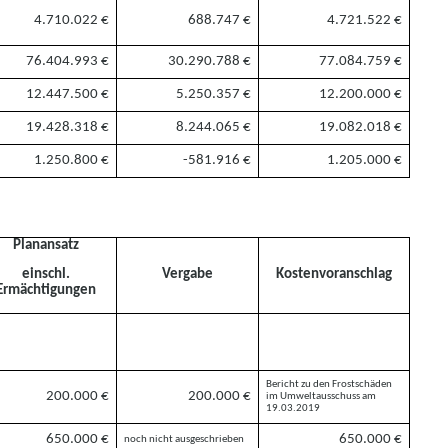
4.710.022
€
688.747
€
4.721.522
€
76.404.993
€
30.290.788
€
77.084.759
€
12.447.500
€
5.250.357
€
12.200.000
€
19.428.318
€
8.244.065
€
19.082.018
€
1.250.800
€
-581.916
€
1.205.000
€
Planansatz
Vergabe
Kostenvoranschlag
einschl.
Ermäc
h
tigungen
Bericht zu den Frostsch
ä
den
200.000 €
200.000 €
im Umweltausschuss am
19.03.2019
650.000 €
650.000 €
n
och nicht ausgeschri
e
be
n