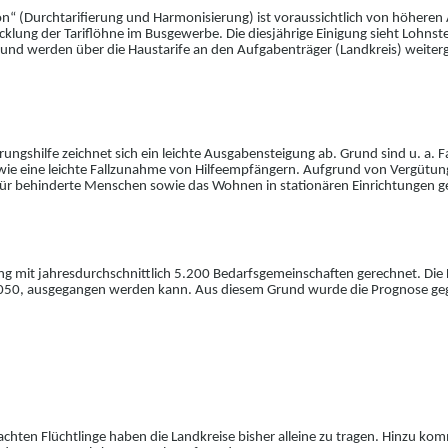
ion“ (Durchtarifierung und Harmonisierung) ist voraussichtlich von höhe
twicklung der Tariflöhne im Busgewerbe. Die diesjährige Einigung sieht Lohns
 und werden über die Haustarife an den Aufgabenträger (Landkreis) weiter
ungshilfe zeichnet sich ein leichte Ausgabe
n
steigung ab. Grund sind u. a.
ie eine leichte Fallzunahme von Hilfeem
p
fängern. Aufgrund von Vergütun
für behinderte Menschen sowie das Wohnen in stationären Einrichtungen 
g mit jahresdurchschnittlich 5.200 Bedarfsg
e
mei
n
schaften gerechnet. Die 
.050, ausgegangen werden kann. Aus di
e
sem Grund wurde die Prognose gege
chten Flüchtlinge haben die Landkreise bisher alleine zu tragen. Hinzu k