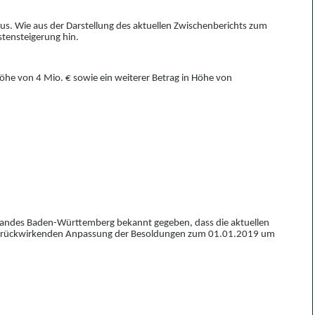
s. Wie aus der Darstellung des aktuellen Zwischenberichts zum
stensteigerung hin.
Höhe von 4 Mio. € sowie ein weiterer Betrag in Höhe von
s Landes Baden-Württemberg bekannt gegeben, dass die aktue
l
len
einer rückwirkenden Anpassung der Besoldungen zum 01.01.2019 um