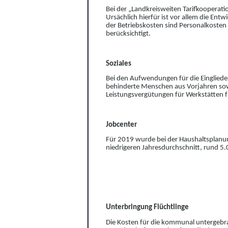
Bei der „Landkreisweiten Tarifkooperat
Ursäc
h
lich hierfür ist vor allem die En
der B
e
triebskosten sind Personalkosten
berüc
k
sichtigt.
Soziales
Bei den Aufwendungen für die Einglieder
behinderte Menschen aus Vorjahren sow
Leistungsvergütungen für Wer
k
stätten 
Jobcenter
Für 2019 wurde bei der Haushaltsplanun
niedrigeren Jahresdurchschnitt, rund 5
Unterbringung Flüchtlinge
Die Kosten für die kommunal untergebra