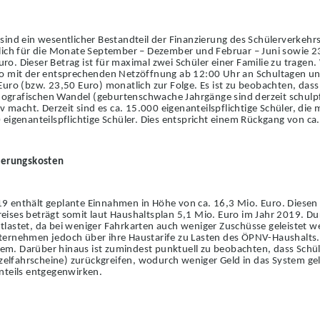
ind ein wesentlicher Bestandteil der Finanzierung des Schülerverkehrs
lich für die Monate September – Dezember und Februar – Juni sowie 23
o. Dieser Betrag ist für maximal zwei Schüler einer F
a
milie zu tragen.
bo mit der entsprechenden Netzöffnung ab 12:00 Uhr an Schultagen un
uro (bzw. 23,50 Euro) monatlich zur Folge. Es ist zu b
e
obachten, dass 
demografischen Wandel (geburtenschwache Jahrgänge sind de
r
zeit schulp
iv macht. Derzeit sind es ca. 15.000 eigenanteilspflichtige Schüler, di
eigenanteilspflichtige Schüler. Dies entspricht einem Rüc
k
gang von ca.
derungskosten
9 enthält geplante Einnahmen in Höhe von ca. 16,3 Mio. Euro. Diese
ises beträgt somit laut Haushaltsplan 5,1 Mio. Euro im Jahr 2019. Dur
lastet, da bei weniger Fahrkarten auch weniger Zuschüsse geleistet we
ernehmen jedoch über ihre Haustarife zu Lasten des ÖPNV-Haushalts. G
m. Darüber hinaus ist zumindest punktuell zu beobachten, dass Schü
zelfahrscheine) zurückgreifen, wodurch weniger Geld in das System gel
nteils entgegenwirken.