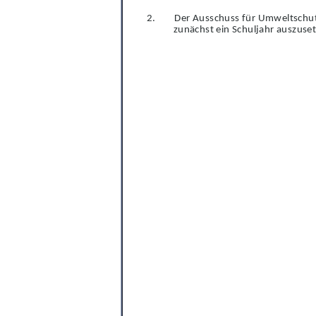
2.
Der Ausschuss für Umweltschu
z
u
nächst ein Schuljahr auszuse