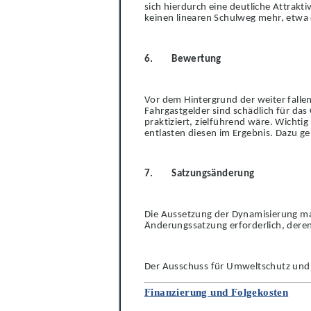
sich hierdurch eine deutliche Attrakt
keinen linearen Schulweg mehr, etwa d
6.
Bewertung
Vor dem Hintergrund der weiter falle
Fahrgas
t
gelder sind schädlich für da
praktiziert, zie
l
führend wäre. Wichtig 
entlasten diesen im Ergebnis. Dazu ge
7.
Satzungsänderung
Die Aussetzung der Dynamisierung mach
Änd
e
rungssatzung erforderlich, dere
Der Ausschuss für Umweltschutz und 
Finanzierung und Folgekosten