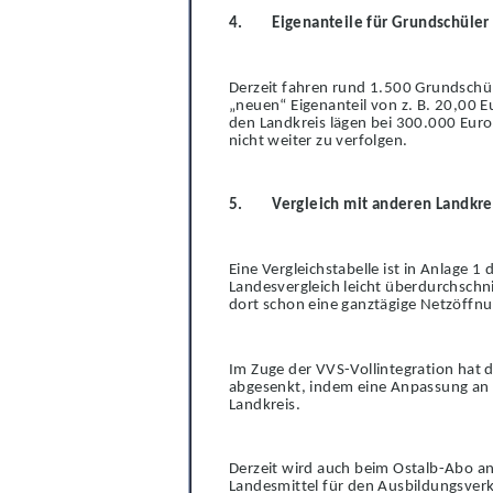
4.
Eigenanteile für Grundschüler
Derzeit fahren rund 1.500 Grundschül
„neuen“ Eigenanteil von z. B. 20,00 
den Landkreis lägen bei 300.000 Euro
nicht weiter zu verfolgen.
5.
Vergleich mit anderen Landkre
Eine Vergleichstabelle ist in Anlage 1 
Lande
s
vergleich leicht überdurchschn
dort schon eine ganztägige Netzöffnu
Im Zuge der VVS-Vollintegration hat 
abg
e
senkt, indem eine Anpassung an 
Landkreis.
Derzeit wird auch beim Ostalb-Abo a
La
n
desmittel für den Ausbildungsverk