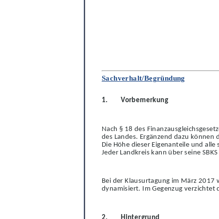
Sachverhalt/Begründung
1.
Vorbemerkung
Nach § 18 des Finanzausgleichsgeset
des Landes. Ergänzend dazu können d
Die Höhe dieser Eigenanteile und all
Jeder Landkreis kann über seine SBKS 
Bei der Klausurtagung im März 2017 w
dynam
i
siert. Im Gegenzug verzichtet 
2.
Hintergrund