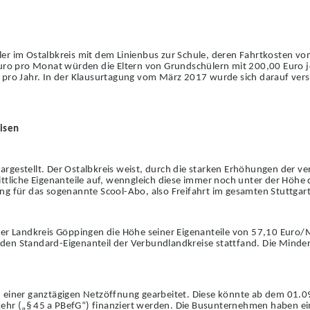
er im Ostalbkreis mit dem Linienbus zur Schule, deren Fahrtkosten v
Euro pro Monat würden die Eltern von Grundsch
ü
lern mit 200,00 Euro 
 pro Jahr. In der Klausurtagung vom März 2017 wurde sich darauf vers
isen
dargestellt. Der Ostalbkreis weist, durch die sta
r
ken Erhöhungen der ve
ittliche Eigenanteile auf, wenngleich diese immer noch unter der Höhe d
ng für das sogenannte Scool-Abo, also Freifahrt im gesamten Stuttga
der Landkreis Göppingen die Höhe seiner Eigena
n
teile von 57,10 Euro/
den Standard-Eigenanteil der Verbundlandkreise stat
t
fand. Die Minde
n einer ganztägigen Netzöffnung gearbeitet. Diese könnte ab dem 01.
ehr („§
45
a PBefG“) finanziert werden. Die Busunte
r
nehmen haben eine