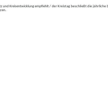
tz
und Kreisentwicklung empfiehlt /
der Kreistag b
e
schließt die jährlich
tzen.