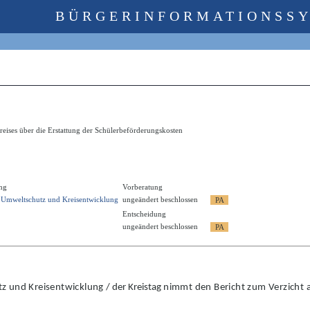
BÜRGERINFORMATIONSS
eises über die Erstattung der Schülerbeförderungskosten
ng
Vorberatung
r Umweltschutz und Kreisentwicklung
ungeändert beschlossen
Entscheidung
ungeändert beschlossen
tz und Kreisentwicklung
/ der Kreistag
nimmt den Bericht zum Ve
r
zicht 