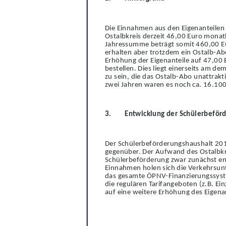
Die Einnahmen aus den Eigenanteilen s
Ostalbkreis derzeit 46,00 Euro monat
Jahre
s
summe beträgt somit 460,00 Eur
erhalten aber trotzdem ein Ostalb-A
Erhöhung der Eigenanteile auf 47,00 E
bestellen. Dies liegt einerseits am 
zu sein, die das Ostalb-Abo unattrakt
zwei Jahren waren es noch ca. 16.100 
3.
Entwicklung der Schülerbeför
Der Schülerbeförderungshaushalt 201
gege
n
über. Der Aufwand des Ostalbkre
Schülerb
e
förderung zwar zunächst ent
Einnahmen holen sich die Verkehrsunt
das gesamte ÖPNV-Finanzierungssyste
die regulären Tari
f
angeboten (z.B. Ein
auf eine weitere Erh
ö
hung des Eigena