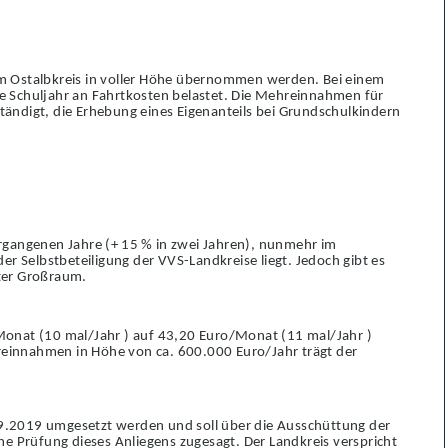
om Ostalbkreis in voller Höhe übernommen werden. Bei einem
je Schuljahr an Fahrtkosten belastet. Die Mehreinnahmen für
tändigt, die Erhebung eines Eigenanteils bei Grundschulkindern
rgangenen Jahre (+
15
% in zwei Jahren), nunmehr im
er Selbstbeteiligung der VVS-Landkreise liegt. Jedoch gibt es
rter Großraum.
Monat (10 mal/Jahr ) auf 43,20 Euro/Monat (11 mal/Jahr )
reinnahmen in Höhe von ca. 600.000 Euro/Jahr trägt der
09.2019 umgesetzt werden und soll über die Ausschüttung der
 Prüfung dieses Anliegens zugesagt. Der Landkreis verspricht