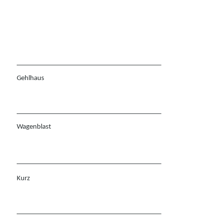
__________________________________________
Gehlhaus
__________________________________________
Wagenblast
__________________________________________
Kurz
__________________________________________