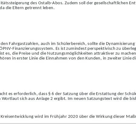
ivitätssteigerung des Ostalb-Abos. Zudem soll der gesel
l
schaftlichen E
a die Eltern getrennt leben.
nden Fahrgastzahlen, auch im Schülerbereich, sollte die Dynamisieru
s ÖPNV-Finanzierungssystem. Es ist zumindest perspektivisch zu überle
ist es, die Preise und die Nutzungsmöglichkeiten attraktiver zu mache
hören in erster Linie die Einnahmen von den Kunden, in zweiter Linie 
t es erforderlich, dass § 6 der Satzung über die Erstattung der Schül
n Wortlaut sich aus Anlage 2 ergibt. Im neuen Satzungs
text wird die b
Kreisentwicklung wird im Frühjahr 2020 über die Wirkung dieser Maß