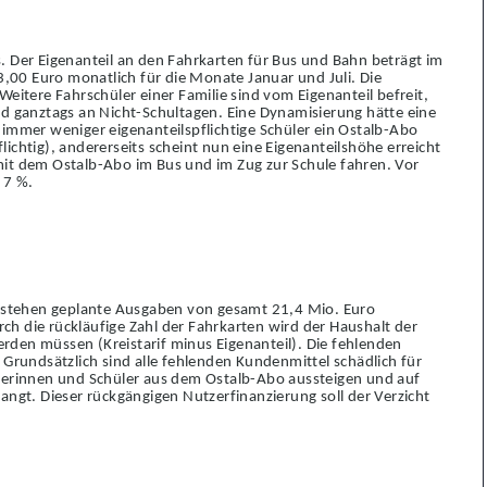
. Der Eigenanteil an den Fahrkarten für Bus und Bahn beträgt im
,00 Euro monatlich für die Monate Januar und Juli. Die
 Weitere Fahrschüler einer Familie sind vom Eigenanteil befreit,
d ganztags an Nicht-Schultagen. Eine Dynamisierung hätte eine
immer weniger eigenanteilspflichtige Schüler ein Ostalb-Abo
flichtig), andererseits scheint nun eine Eigenanteilshöhe erreicht
e mit dem Ostalb-Abo im Bus und im Zug zur Schule fahren. Vor
 7 %.
n stehen geplante Ausgaben von gesamt 21,4 Mio. Euro
ch die rückläufige Zahl der Fahrkarten wird der Haushalt der
rden müssen (Kreistarif minus Eigenanteil). Die fehlenden
rundsätzlich sind alle fehlenden Kundenmittel schädlich für
lerinnen und Schüler aus dem Ostalb-Abo aussteigen und auf
angt. Dieser rückgängigen Nutzerfinanzierung soll der Verzicht