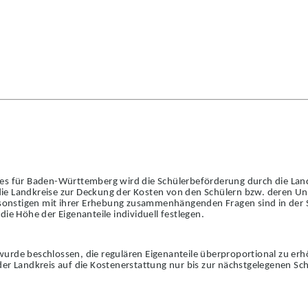
zes für Baden-Württemberg wird die Schülerbefö
r
derung durch die Land
ie Landkreise zur Deckung der Kosten von den Sch
ü
lern bzw. deren Un
e sonstigen mit ihrer Erhebung zusammenhängenden Fragen sind in der
die Höhe der Eigenanteile individuell festlegen.
urde beschlossen, die regulären Eigenanteile überproportional zu er
der Landkreis auf die Kostenerstattung nur bis zur nächs
t
gelegenen Sch