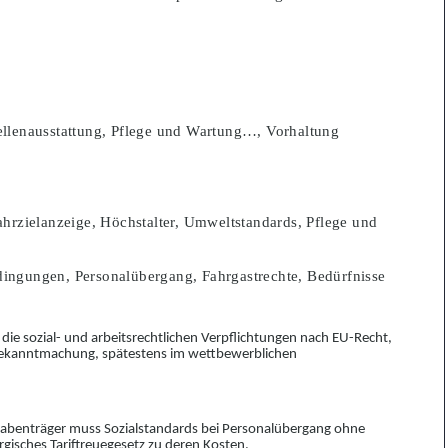
ellenausstattung, Pflege und Wartung…, Vorhaltung
hrzielanzeige, Höchstalter, Umweltstandards, Pflege und
bedingungen, Personalübergang, Fahrgastrechte, Bedürfnisse
 die sozial- und arbeitsrechtlichen Verpflichtungen nach EU-Recht,
bbekanntmachung
,
spätestens im wettbewerblichen
abenträger muss Sozialstandards bei Personalübergang ohne
isches Tariftreuegesetz zu deren Kosten.