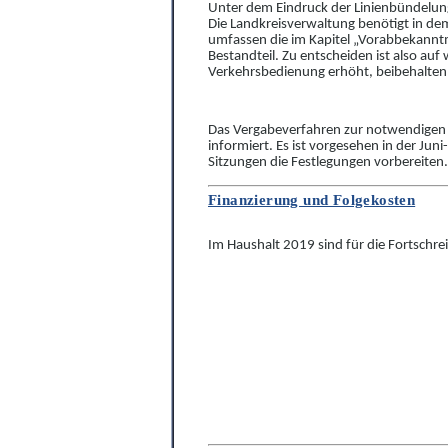
Unter dem Eindruck der Linienbündelung
Die Landkreisverwaltung benötigt in de
umfassen die im Kapitel „Vorabbekannt
Bestandteil. Zu entscheiden ist also au
Verkehrsbedienung erhöht, beib
e
halten
Das Vergabeverfahren zur notwendigen Be
informiert. Es ist vorgesehen in der Jun
Sitzungen die Festlegungen vorbereiten. 
Finanzierung und Folgekosten
Im Haushalt 2019 sind für die Fortschre