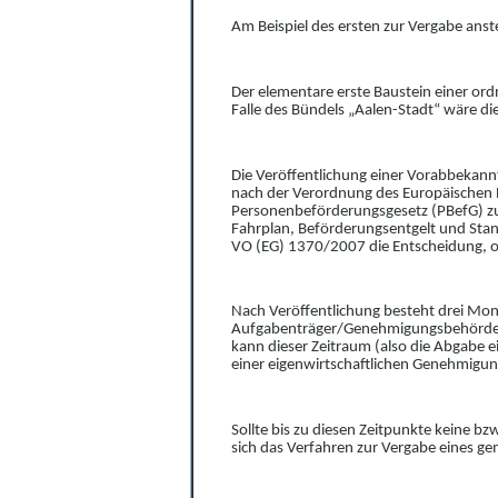
Am Beispiel
des
ersten zur Vergabe anste
Der elementare erste Baustein einer o
Falle des Bündels „Aalen-St
adt“ wäre di
Die Veröffentlichung einer Vorabbeka
nach
der Verordnung des Europäischen 
Personenbeförd
e
rungsgesetz (
PBefG
)
zu
Fahrplan, Beförderungsentgelt und Sta
VO (EG) 1370/2007
die Entscheidung
,
o
Nach Veröffentlichung besteht drei Mona
Au
f
gabenträger
/
Genehmigungsbehörd
kann dieser Zeitraum (also die Abgabe 
einer eigenwirtschaftlichen Genehmigun
Sollte bis zu diesen
Zeitpunkte keine
bzw
sich das
Verfahren zur Vergabe eines ge