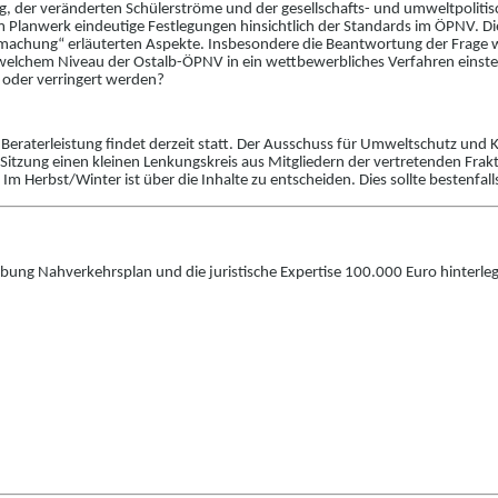
, der veränderten Schülerströme und der gesel
l
schafts- und umweltpoliti
m Planwerk eindeutige Festlegungen hi
n
sichtlich der Standards im ÖPNV. D
machung“ erläuterten Aspekte. Insb
e
sondere die Beantwortung der Frage we
f welchem Niveau der Ostalb-ÖPNV in ein wettbewerbliches Verfahren einsteig
 oder verringert werden?
raterleistung findet derzeit statt. Der Au
s
schuss für Umweltschutz und Kr
i-Sitzung einen kleinen Lenkungskreis aus Mitgliedern der vertretenden Frakti
Im Herbst/Winter ist über die Inhalte zu entscheiden. Dies sol
l
te bestenfall
ibung Nahverkehrsplan und die juristische Expe
r
tise 100.000 Euro hinterleg