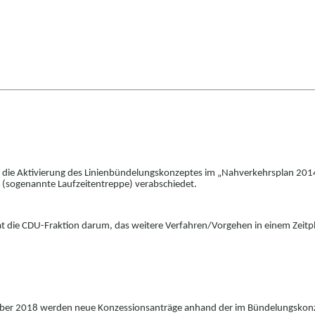
 die Aktivierung
des Linienbündelungskonzeptes
im „Nahverkehrsplan 2014
 (sogenannte Laufzeitentreppe) verabschi
e
det.
 die CDU-Fraktion darum, das weitere Verfa
h
ren/Vorgehen in einem Zeitpl
ober 2018 werden neue Konzessionsanträge a
n
hand der im Bündelungskonze