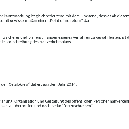
abbekanntma
chung ist gleichbedeutend
mit dem Umstand, dass es ab diesem
 somit
gewissermaßen
einen „Point of no return“ dar.
htssicheres und
planerisc
h
angemessenes Ve
r
fahren zu gewährleisten
,
ist 
r die Fortschreibung des Nahverkehrsplans.
r den Ostalbkreis“ datiert aus dem Jahr 2014.
Planung, Organisation und Gestaltung
des ö
f
fentlichen Personennahverkeh
plan zu überprüfen und nach Bedarf for
t
zuschreiben“.