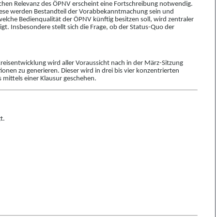
schen Relevanz des ÖPNV erscheint eine Fortschreibung no
t
wendig.
iese werden Bestandteil der Vorabbekann
t
machung sein und
lche Bedienqualität der ÖPNV künftig besitzen soll, wird zentraler
t. Insbesondere stellt sich die Frage, ob der Status-Quo der
eisentwicklung wird aller Voraussicht nach in der März-Sitzung
onen zu generieren. Dieser wird in drei bis vier ko
n
zentrie
r
ten
s mittels einer Klausur geschehen.
t.