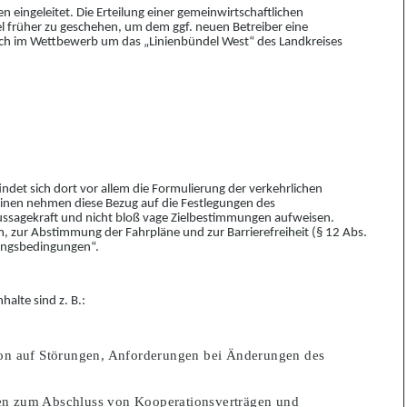
n eingeleitet.
Die Erteilung einer gemeinwirtschaftlichen
l früher zu geschehen, um dem ggf. neuen Betreiber eine
sich im Wettbewerb um das „Linienbündel West“ des Landkre
i
ses
ndet sich dort vor alle
m
die Formulier
ung der verkehrlichen
meinen nehmen diese Bezug auf die Festlegungen des
ussagekraft und nicht
bloß vage
Zielbestimmungen
aufweisen.
m, zur Abstimmung der Fahrpläne und zur Barriere
freiheit (§
12 Abs.
ungsbedingungen“.
halte sind z. B.
:
ion auf Störungen, Anforderungen bei Änderungen des
en zum Abschluss von Kooperationsverträgen und