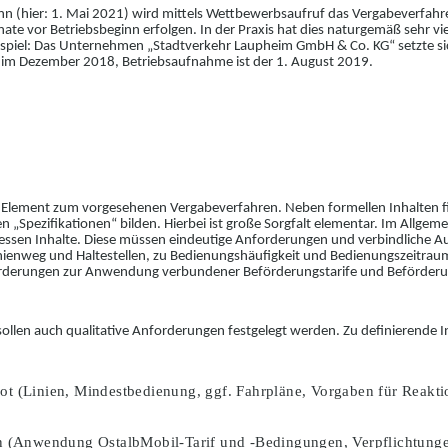
n (hier: 1. Mai 2021) wird mittels Wettb
e
werbsaufruf das Vergabeverfahre
e vor Betriebsbeginn erfolgen. In der Praxis hat dies naturgemäß sehr vie
spiel: Das Unternehmen „
Stadtverkehr Laupheim GmbH & Co. KG
“ setzte 
e im Dezember 2018, Betriebsaufnahme ist der 1. August 2019.
Ele
ment zum
vorgesehenen Vergabe
verfahren
. Neben formellen Inhalten fi
en „Spezifikationen“ bilden.
Hierbei ist große Sorgfalt elementar. Im Allge
essen Inhalte.
Diese müssen eindeutige Anforderu
n
gen und verbindliche A
nienweg und Haltestellen, zu Bedienungshäufi
g
keit und Bedienungszeitrau
orderungen zur Anwendung verbund
e
ner Beförderungstarife und Beförder
sollen auch qualitative Anforderungen festgelegt werden. Zu
definierende In
ot
(Linien, Mindestbedienung, ggf. Fahrpläne, Vo
r
gaben für Reakt
n
(Anwendung OstalbMobil-Tarif und -Bedingungen, Verpflichtung