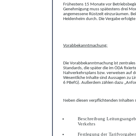
Frühestens 15 Monate vor Betriebsbegin
Genehmigung muss spätestens drei Monat
angemessene Rüstzeit einzuräumen. Bei
Heidenheim durch. Die Vergabe erfolgt
Vorabbekanntmachung:
Die Vorabbekanntmachung ist zentrales 
Standards, die später die im ÖDA fixiert
Na
h
verkehrsplans bzw. verweisen auf d
Wesentlich
e
Inhalte sind Aussagen zu Li
6 PBefG). Außerdem zählen dazu „Anf
Neben d
ie
s
e
n
verpflichtenden Inhalten 
Beschreibung Leitungsangeb
Verkehrs
Festlegung der Tarifvorgabe