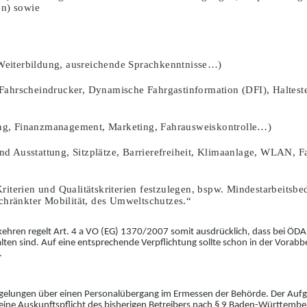
en) sowie
eiterbildung, ausreichende Sprachkenntnisse…)
Fahrscheindrucker, Dynamische Fahrgastinformation (DFI), Haltest
g, Finanzmanagement, Marketing, Fahrausweisko
n
trolle…)
d Ausstattung, Sitzplätze, Barrierefreiheit, Klimaa
n
lage, WLAN, Fa
 Kriterien und Qualitätskriterien festzulegen, bspw. Mindestarbeits
chränkter Mobilität, des Umweltschutzes.“
kehren regelt Art. 4
a
VO (EG) 1370/2007 somit
ausdrücklich, dass bei ÖDA
lten sind. Auf eine entsprechende Ve
r
pflichtung sollte schon in der Vora
.
gelungen über einen Personalübergang im E
r
messen der Behörde. Der Aufg
ein
e
Auskunftspflicht des bisherigen Betre
i
bers nach
§ 9 Baden-Württemberg