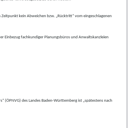
 Zeitpunkt kein
A
bweichen bzw. „Rücktritt“ vom eingeschl
a
genen
der Einbezug fachkundiger Planungsbüros und Anwaltskan
z
leien
rs
“
(ÖPNVG)
des Landes Baden-Württemberg ist „späte
s
tens nach