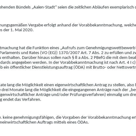
henden Bündels „Aalen-Stadt“ seien die zeitl
i
chen Abläufen exemplarisch d
rdnungsgemäßen Vergabe erfolgt anhand der Vo
r
abbekanntmachung, welche n
es der 1. Mai 2020.
nntmachung hat die Funktion eines „Aufrufs zum Genehmigungswettbewerb
Parlaments und Rates (VO (EG)) 1370/2007 Art. 7 Abs.
2 zu erfüllen und z
 enthalten. Darüber hinaus sollen nach § 8
a Abs. 2 PBefG die mit dem bea
ndards angegeben werden. In der Vorabbekanntmachung ist nach Art. 4 I c
b ein öffentlicher Diens
t
leistungsauftrag (ÖDA) mit Brutto- oder Nettovertr
te lang die Möglichkeit einen eigenwirtschaftl
i
chen Antrag zu stellen, als
e
drei Monate lang die Möglichkeit die eingegang
e
nen Anträge
nach der „
be
eigenwirtschaftlicher Anträge und/oder Prüfungsverfahren) einmalig um dr
g endet das Verfahren.
. keine genehmigungsfähigen, die Vorgaben der Vorabbekanntmachung erf
meinwirtschaftlichen
Auftrags
mittels eines ÖDA
s
.