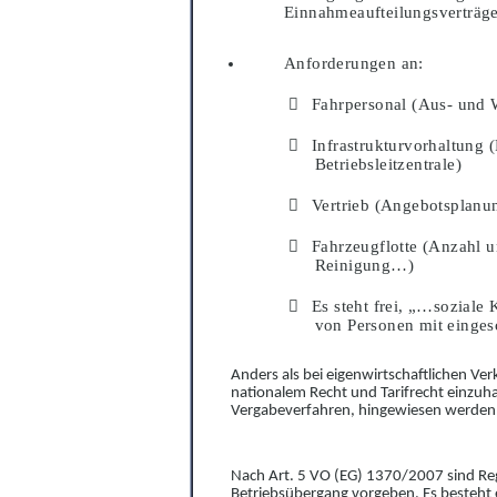
Einnahmeaufte
i
lungsverträg
Anforderungen an:

Fahrpersonal
(Aus- und W

Infrastrukturvorhaltung
(
Betriebslei
t
zentr
a
le)

Vertr
i
e
b
(Angebotsplanun

Fahrzeugflotte
(Anzahl un
Re
i
nigung…)

Es steht frei, „…soziale
von Personen mit einges
Anders als bei eigenwirtschaftlichen Ver
nationalem Recht und Tarifrecht einzuha
Vergabeverfahren
,
hing
e
wiesen werden
Nach Art. 5
VO (EG) 1370/2007
sind Re
Betriebsübergang vorgeben. Es besteht 