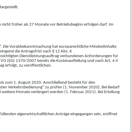
argestellt.
icht früher als 27 Monate vor Betriebsbeginn erfolgen
darf
. Im
“. Die Vorabbekanntmachung hat europarechtliche Mindesti
n
halte
wingend die Antragsfrist nach § 12 Abs. 6
bsichtigten Dienstleistungsauftrag verbundenen Anford
e
rungen für
)
VO (EG) 1370/2007
bereits die Kostenaufte
i
lung und nach Art
.
4 II
ag erfolgt
,
zu veröffentl
i
chen.
o bis zum 1. August 2020. Anschließend besteht für den
sten Verkehrsbedienung“
zu prüfen (1. November 2020). Bei Bedarf
ei weitere Monate verlängert werden (1. Februar 2021).
Bei Erteilung
üllenden eigenwirtschaftlichen Anträge eingegangen
sein, eröffnet