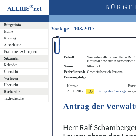
®
BÜRGE
ALLRIS
net
Bürgerinfo
Vorlage - 103/2017
Home
Kreistag
Ausschüsse
Fraktionen & Gruppen
Betreff:
Wiederbestellung von Herrn Ralf 
Sitzungen
Kreisbrandmeister in Schwäbisch
Kalender
Status:
öffentlich
Übersicht
Federführend:
Geschäftsbereich Personal
Beratungsfolge:
Vorlagen
Übersicht
Kreistag
Ents
27.06.2017
Sitzung des Kreistags
ungeä
Recherche
Textrecherche
Antrag der Verwal
Herr Ralf Schamberge