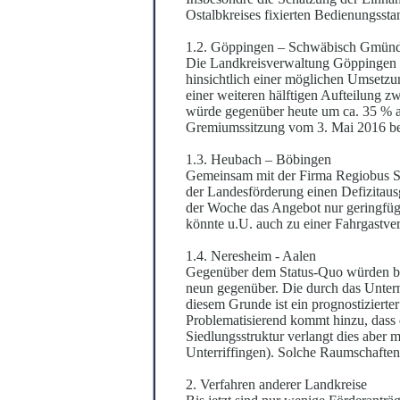
Ostalbkreises fixierten Bedienungssta
1.
2
. Göppingen – Schwäbisch Gmün
Die Landkreisverwaltung Göppingen h
hinsichtlich einer möglichen Umsetz
einer weiteren hälftigen Aufteilung 
würde gegenüber heute um ca. 35 % a
Gremiumssitzung vom 3. Mai 2016 bes
1.
3
. Heubach – Böbingen
Gemeinsam mit der Firma Regiobus St
der Landesförderung einen Defizitaus
der Woche das Angebot nur geringfüg
könnte u.U. auch zu einer Fahrgastv
1.
4
. Neresheim - Aalen
Gegenüber dem Status-Quo würden bes
neun gegenüber. Die durch das Untern
diesem Grunde ist ein prognostizierte
Problematisierend kommt hinzu, dass
Siedlungsstruktur verlangt dies aber
Unterriffingen). Solche Raumschaften
2. Verfahren anderer Landkreise