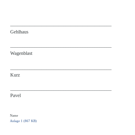
__________________________________________
Gehlhaus
__________________________________________
Wagenblast
__________________________________________
Kurz
__________________________________________
Pavel
Name
Anlage 1 (867 KB)