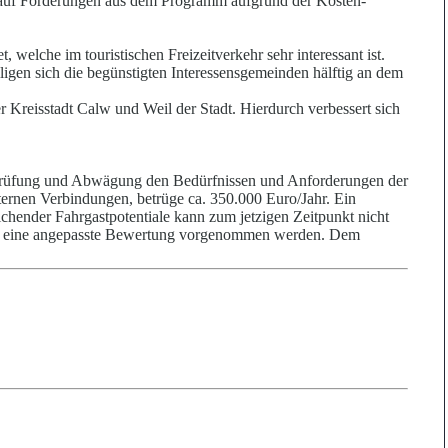
m auf Förderungen aus dem Programm aufgrund der Kosten-
elche im touristischen Freizeitverkehr sehr interessant ist.
gen sich die begünstigten Interessensgemeinden hälftig an dem
Kreisstadt Calw und Weil der Stadt. Hierdurch verbessert sich
ter Prüfung und Abwägung den Bedürfnissen und Anforderungen der
internen Verbindungen, betrüge ca. 350.000 Euro/Jahr. Ein
chender Fahrgastpotentiale kann zum jetzigen Zeitpunkt nicht
üsste eine angepasste Bewertung vorgenommen werden. Dem