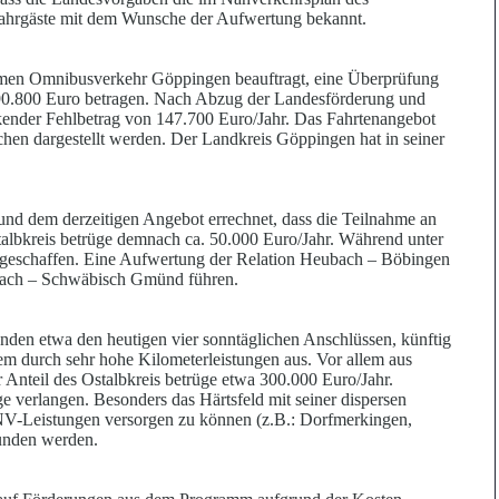
r Fahrgäste mit dem Wunsche der Aufwertung bekannt.
hmen Omnibusverkehr Göppingen beauftragt, eine Überprüfung
590.800 Euro betragen. Nach Abzug der Landesförderung und
ckender Fehlbetrag von 147.700 Euro/Jahr. Das Fahrtenangebot
en dargestellt werden. Der Landkreis Göppingen hat in seiner
nd dem derzeitigen Angebot errechnet, dass die Teilnahme an
stalbkreis betrüge demnach ca. 50.000 Euro/Jahr. Während unter
 geschaffen. Eine Aufwertung der Relation Heubach – Böbingen
ubach – Schwäbisch Gmünd führen.
den etwa den heutigen vier sonntäglichen Anschlüssen, künftig
m durch sehr hohe Kilometerleistungen aus. Vor allem aus
r Anteil des Ostalbkreis betrüge etwa 300.000 Euro/Jahr.
verlangen. Besonders das Härtsfeld mit seiner dispersen
PNV-Leistungen versorgen zu können (z.B.: Dorfmerkingen,
bunden werden.