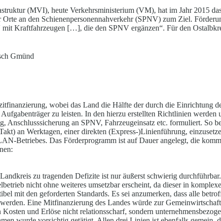
astruktur (MVI), heute Verkehrsministerium (VM), hat im Jahr 2015 das
aler Orte an den Schienenpersonennahverkehr (SPNV) zum Ziel. Förderu
it Kraftfahrzeugen […], die den SPNV ergänzen“. Für den Ostalbkrei
sch Gmünd
izitfinanzierung, wobei das Land die Hälfte der durch die Einrichtung d
n Aufgabenträger zu leisten. In den hierzu erstellten Richtlinien werde
ng, Anschlusssicherung an SPNV, Fahrzeugeinsatz etc. formuliert. So b
Takt) an Werktagen, einer direkten (Express-)Linienführung, einzusetz
AN-Betriebes. Das Förderprogramm ist auf Dauer angelegt, die komme
lnen:
andkreis zu tragenden Defizite ist nur äußerst schwierig durchführbar. 
betrieb nicht ohne weiteres umsetzbar erscheint, da dieser in komplexe
bel mit den geforderten Standards. Es sei anzumerken, dass alle betrof
 werden. Eine
Mitfinanzierung des Landes würde zur Gemeinwirtschaftl
 Kosten und Erlöse nicht relationsscharf, sondern unternehmensbezogen 
men wurde vorsichtig getätigt. Allen drei Linien ist ebenfalls gemein,