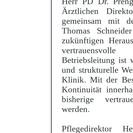
Herr PD Dr.
Preng
Ärztlichen Direk
gemeinsam mit de
Th
o
mas Schneider
zukünftigen Heraus
vertrauensvoll
B
e
triebsleitung ist
und strukturelle We
Klinik. Mit der Be
Kontinuität innerh
bisherige vertra
werden.
Pflegedirektor 