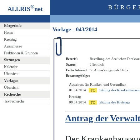
®
BÜRGE
ALLRIS
net
Bürgerinfo
Vorlage - 043/2014
Home
Kreistag
Ausschüsse
Fraktionen & Gruppen
Betreff:
Bestellung des Ärztlichen Direkto
Sitzungen
Status:
öffentlich
Kalender
Federführend:
St. Anna-Virngrund-Klinik
Übersicht
Beratungsfolge:
Vorlagen
Ausschuss für Kliniken und Gesundheit
Übersicht
01.04.2014
Sitzung des Krankenhausaus
Recherche
Kreistag
Textrecherche
08.04.2014
Sitzung des Kreistags
Antrag der Verwal
Der Krankenhausauss